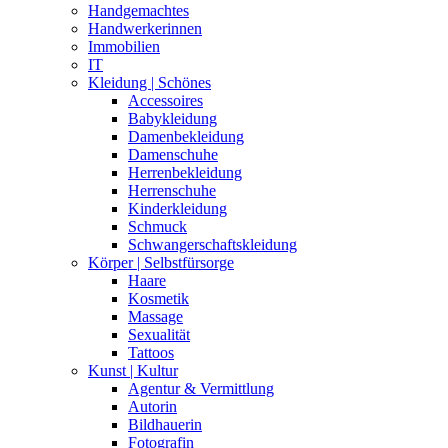
Handgemachtes
Handwerkerinnen
Immobilien
IT
Kleidung | Schönes
Accessoires
Babykleidung
Damenbekleidung
Damenschuhe
Herrenbekleidung
Herrenschuhe
Kinderkleidung
Schmuck
Schwangerschaftskleidung
Körper | Selbstfürsorge
Haare
Kosmetik
Massage
Sexualität
Tattoos
Kunst | Kultur
Agentur & Vermittlung
Autorin
Bildhauerin
Fotografin