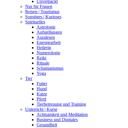
Unverpackt
Nur für Frauen
Reisen | Tourismus
Sonstiges | Kurioses
Spirituelles
Astrologie
Aufstellungen
Auralesen
Energiearbeit
Heilerin
Numerologie
Reiki
Rituale
Schamanismus
Yoga
Tier
Futter
Hund
Katze
Pferd
Tierbetreuung und Training
Unterricht | Kurse
Achtsamkeit und Meditation
Business und Digitales
Gesundheit