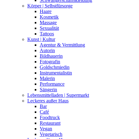
Schwangerschaftskleidung
Körper | Selbstfürsorge
Haare
Kosmetik
Massage
Sexualität
Tattoos
Kunst | Kultur
Agentur & Vermittlung
Autorin
Bildhauerin
Fotografin
Goldschmiedin
Instrumentalistin
Malerin
Performance
Sängerin
Lebensmittelladen | Supermarkt
Leckeres außer Haus
Bar
Café
Foodtruck
Restaurant
Vegan
Vegetarisch