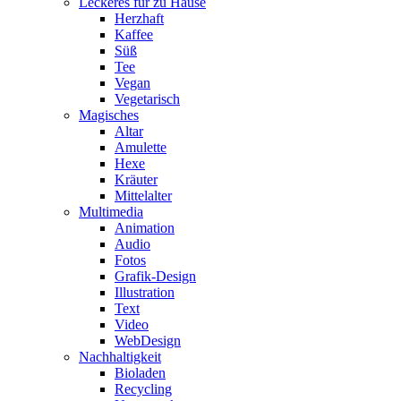
Leckeres für zu Hause
Herzhaft
Kaffee
Süß
Tee
Vegan
Vegetarisch
Magisches
Altar
Amulette
Hexe
Kräuter
Mittelalter
Multimedia
Animation
Audio
Fotos
Grafik-Design
Illustration
Text
Video
WebDesign
Nachhaltigkeit
Bioladen
Recycling