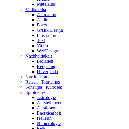
Mittelalter
Multimedia
Animation
Audio
Fotos
Grafik-Design
Illustration
Text
Video
WebDesign
Nachhaltigkeit
Bioladen
Recycling
Unverpackt
Nur für Frauen
Reisen | Tourismus
Sonstiges | Kurioses
Spirituelles
Astrologie
Aufstellungen
Auralesen
Energiearbeit
Heilerin
Numerologie
Reiki