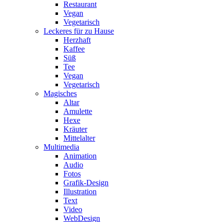
Restaurant
Vegan
Vegetarisch
Leckeres für zu Hause
Herzhaft
Kaffee
Süß
Tee
Vegan
Vegetarisch
Magisches
Altar
Amulette
Hexe
Kräuter
Mittelalter
Multimedia
Animation
Audio
Fotos
Grafik-Design
Illustration
Text
Video
WebDesign