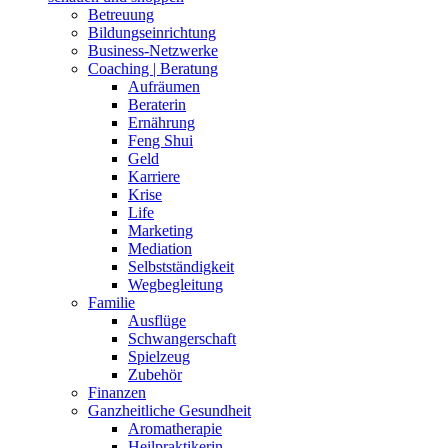
Betreuung
Bildungseinrichtung
Business-Netzwerke
Coaching | Beratung
Aufräumen
Beraterin
Ernährung
Feng Shui
Geld
Karriere
Krise
Life
Marketing
Mediation
Selbstständigkeit
Wegbegleitung
Familie
Ausflüge
Schwangerschaft
Spielzeug
Zubehör
Finanzen
Ganzheitliche Gesundheit
Aromatherapie
Heilpraktikerin