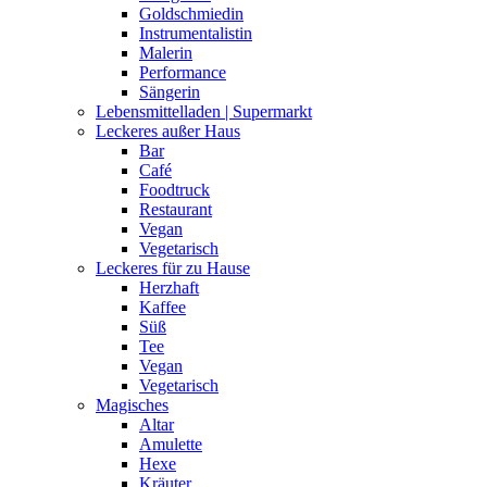
Goldschmiedin
Instrumentalistin
Malerin
Performance
Sängerin
Lebensmittelladen | Supermarkt
Leckeres außer Haus
Bar
Café
Foodtruck
Restaurant
Vegan
Vegetarisch
Leckeres für zu Hause
Herzhaft
Kaffee
Süß
Tee
Vegan
Vegetarisch
Magisches
Altar
Amulette
Hexe
Kräuter