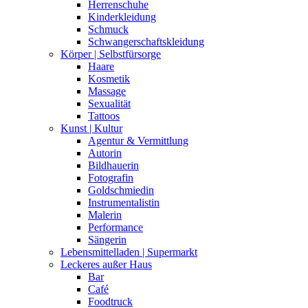
Herrenschuhe
Kinderkleidung
Schmuck
Schwangerschaftskleidung
Körper | Selbstfürsorge
Haare
Kosmetik
Massage
Sexualität
Tattoos
Kunst | Kultur
Agentur & Vermittlung
Autorin
Bildhauerin
Fotografin
Goldschmiedin
Instrumentalistin
Malerin
Performance
Sängerin
Lebensmittelladen | Supermarkt
Leckeres außer Haus
Bar
Café
Foodtruck