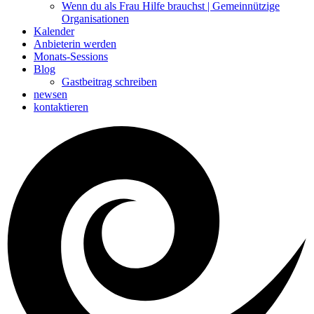
Wenn du als Frau Hilfe brauchst | Gemeinnützige
Organisationen
Kalender
Anbieterin werden
Monats-Sessions
Blog
Gastbeitrag schreiben
newsen
kontaktieren