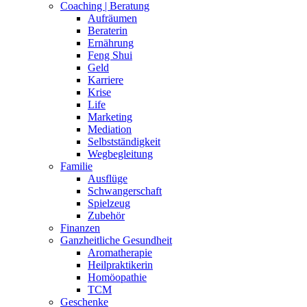
Coaching | Beratung
Aufräumen
Beraterin
Ernährung
Feng Shui
Geld
Karriere
Krise
Life
Marketing
Mediation
Selbstständigkeit
Wegbegleitung
Familie
Ausflüge
Schwangerschaft
Spielzeug
Zubehör
Finanzen
Ganzheitliche Gesundheit
Aromatherapie
Heilpraktikerin
Homöopathie
TCM
Geschenke