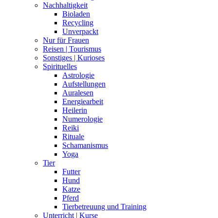
Nachhaltigkeit
Bioladen
Recycling
Unverpackt
Nur für Frauen
Reisen | Tourismus
Sonstiges | Kurioses
Spirituelles
Astrologie
Aufstellungen
Auralesen
Energiearbeit
Heilerin
Numerologie
Reiki
Rituale
Schamanismus
Yoga
Tier
Futter
Hund
Katze
Pferd
Tierbetreuung und Training
Unterricht | Kurse