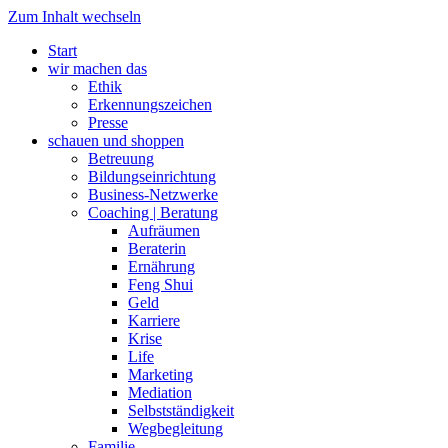
Zum Inhalt wechseln
Start
wir machen das
Ethik
Erkennungszeichen
Presse
schauen und shoppen
Betreuung
Bildungseinrichtung
Business-Netzwerke
Coaching | Beratung
Aufräumen
Beraterin
Ernährung
Feng Shui
Geld
Karriere
Krise
Life
Marketing
Mediation
Selbstständigkeit
Wegbegleitung
Familie