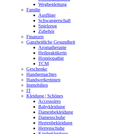
Wegbegleitung
Familie
Ausflüge
Schwangerschaft
Spielzeug
Zubehör
Finanzen
Ganzheitliche Gesundheit
Aromatherapie
Heilpraktikerin
Homöopathie
TCM
Geschenke
Handgemachtes
Handwerkerinnen
Immobilien
IT
Kleidung | Schönes
Accessoires
Babykleidung
Damenbekleidung
Damenschuhe
Herrenbekleidung
Herrenschuhe
Kinderkleidung