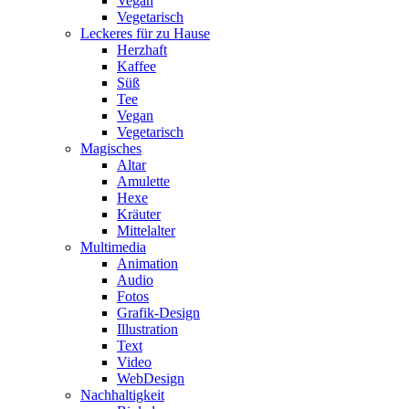
Vegan
Vegetarisch
Leckeres für zu Hause
Herzhaft
Kaffee
Süß
Tee
Vegan
Vegetarisch
Magisches
Altar
Amulette
Hexe
Kräuter
Mittelalter
Multimedia
Animation
Audio
Fotos
Grafik-Design
Illustration
Text
Video
WebDesign
Nachhaltigkeit