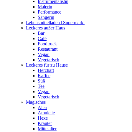
Instrumentalistin
Malerin
Performance
Sängerin
Lebensmittelladen | Supermarkt
Leckeres außer Haus
Bar
Café
Foodtruck
Restaurant
Vegan
Vegetarisch
Leckeres für zu Hause
Herzhaft
Kaffee
Süß
Tee
Vegan
Vegetarisch
Magisches
Altar
Amulette
Hexe
Kräuter
Mittelalter