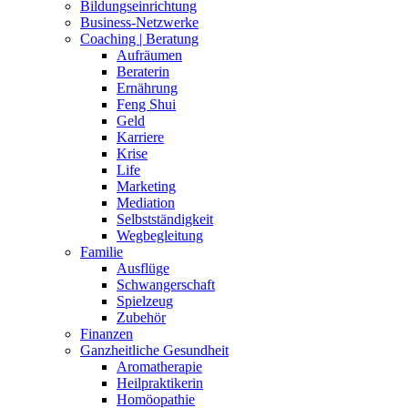
Bildungseinrichtung
Business-Netzwerke
Coaching | Beratung
Aufräumen
Beraterin
Ernährung
Feng Shui
Geld
Karriere
Krise
Life
Marketing
Mediation
Selbstständigkeit
Wegbegleitung
Familie
Ausflüge
Schwangerschaft
Spielzeug
Zubehör
Finanzen
Ganzheitliche Gesundheit
Aromatherapie
Heilpraktikerin
Homöopathie