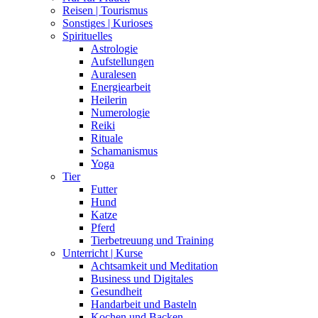
Reisen | Tourismus
Sonstiges | Kurioses
Spirituelles
Astrologie
Aufstellungen
Auralesen
Energiearbeit
Heilerin
Numerologie
Reiki
Rituale
Schamanismus
Yoga
Tier
Futter
Hund
Katze
Pferd
Tierbetreuung und Training
Unterricht | Kurse
Achtsamkeit und Meditation
Business und Digitales
Gesundheit
Handarbeit und Basteln
Kochen und Backen