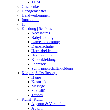
TCM
Geschenke
Handgemachtes
Handwerkerinnen
Immobilien
IT
Kleidung | Schönes
Accessoires
Babykleidung
Damenbekleidung
Damenschuhe
Herrenbekleidung
Herrenschuhe
Kinderkleidung
Schmuck
Schwangerschaftskleidung
Körper | Selbstfürsorge
Haare
Kosmetik
Massage
Sexualität
Tattoos
Kunst | Kultur
Agentur & Vermittlung
Autorin