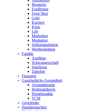
Aufräumen
Beraterin
Ernährung
Feng Shui
Geld
Karriere
Krise
Life
Marketing
Mediation
Selbstständigkeit
Wegbegleitung
Familie
Ausflüge
Schwangerschaft
Spielzeug
Zubehör
Finanzen
Ganzheitliche Gesundheit
Aromatherapie
Heilpraktikerin
Homöopathie
TCM
Geschenke
Handgemachtes