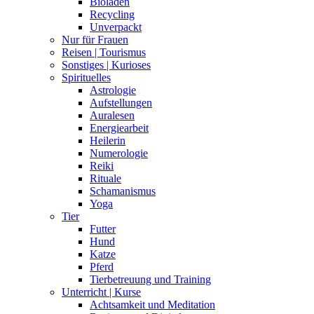
Bioladen
Recycling
Unverpackt
Nur für Frauen
Reisen | Tourismus
Sonstiges | Kurioses
Spirituelles
Astrologie
Aufstellungen
Auralesen
Energiearbeit
Heilerin
Numerologie
Reiki
Rituale
Schamanismus
Yoga
Tier
Futter
Hund
Katze
Pferd
Tierbetreuung und Training
Unterricht | Kurse
Achtsamkeit und Meditation