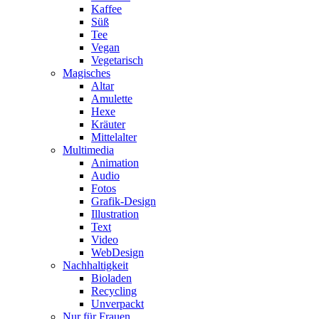
Kaffee
Süß
Tee
Vegan
Vegetarisch
Magisches
Altar
Amulette
Hexe
Kräuter
Mittelalter
Multimedia
Animation
Audio
Fotos
Grafik-Design
Illustration
Text
Video
WebDesign
Nachhaltigkeit
Bioladen
Recycling
Unverpackt
Nur für Frauen