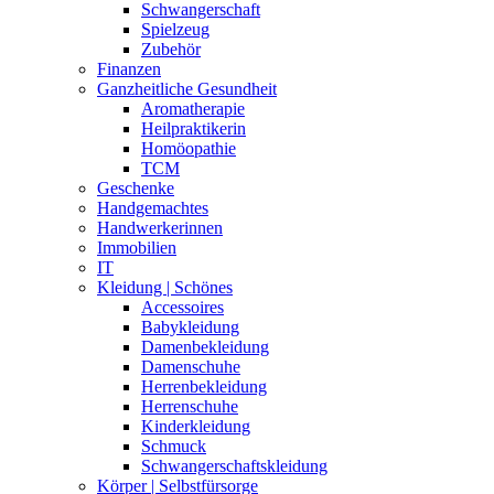
Schwangerschaft
Spielzeug
Zubehör
Finanzen
Ganzheitliche Gesundheit
Aromatherapie
Heilpraktikerin
Homöopathie
TCM
Geschenke
Handgemachtes
Handwerkerinnen
Immobilien
IT
Kleidung | Schönes
Accessoires
Babykleidung
Damenbekleidung
Damenschuhe
Herrenbekleidung
Herrenschuhe
Kinderkleidung
Schmuck
Schwangerschaftskleidung
Körper | Selbstfürsorge