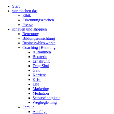
Zum
Start
Inhalt
wir machen das
wechseln
Ethik
Erkennungszeichen
Presse
schauen und shoppen
Betreuung
Bildungseinrichtung
Business-Netzwerke
Coaching | Beratung
Aufräumen
Beraterin
Ernährung
Feng Shui
Geld
Karriere
Krise
Life
Marketing
Mediation
Selbstständigkeit
Wegbegleitung
Familie
Ausflüge