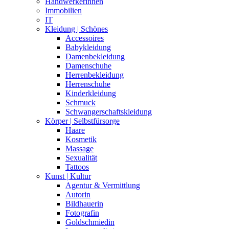
Handwerkerinnen
Immobilien
IT
Kleidung | Schönes
Accessoires
Babykleidung
Damenbekleidung
Damenschuhe
Herrenbekleidung
Herrenschuhe
Kinderkleidung
Schmuck
Schwangerschaftskleidung
Körper | Selbstfürsorge
Haare
Kosmetik
Massage
Sexualität
Tattoos
Kunst | Kultur
Agentur & Vermittlung
Autorin
Bildhauerin
Fotografin
Goldschmiedin