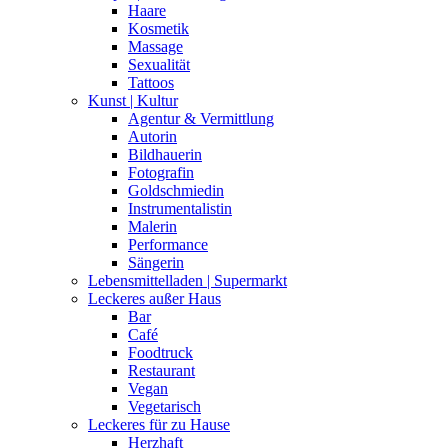
Haare
Kosmetik
Massage
Sexualität
Tattoos
Kunst | Kultur
Agentur & Vermittlung
Autorin
Bildhauerin
Fotografin
Goldschmiedin
Instrumentalistin
Malerin
Performance
Sängerin
Lebensmittelladen | Supermarkt
Leckeres außer Haus
Bar
Café
Foodtruck
Restaurant
Vegan
Vegetarisch
Leckeres für zu Hause
Herzhaft