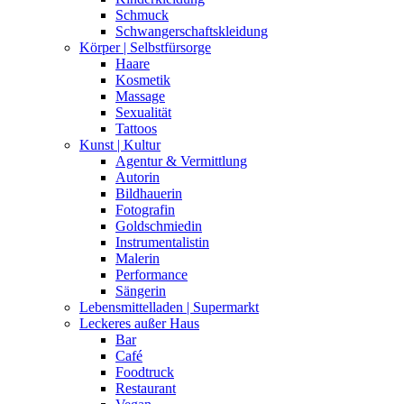
Schmuck
Schwangerschaftskleidung
Körper | Selbstfürsorge
Haare
Kosmetik
Massage
Sexualität
Tattoos
Kunst | Kultur
Agentur & Vermittlung
Autorin
Bildhauerin
Fotografin
Goldschmiedin
Instrumentalistin
Malerin
Performance
Sängerin
Lebensmittelladen | Supermarkt
Leckeres außer Haus
Bar
Café
Foodtruck
Restaurant