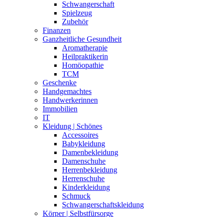
Schwangerschaft
Spielzeug
Zubehör
Finanzen
Ganzheitliche Gesundheit
Aromatherapie
Heilpraktikerin
Homöopathie
TCM
Geschenke
Handgemachtes
Handwerkerinnen
Immobilien
IT
Kleidung | Schönes
Accessoires
Babykleidung
Damenbekleidung
Damenschuhe
Herrenbekleidung
Herrenschuhe
Kinderkleidung
Schmuck
Schwangerschaftskleidung
Körper | Selbstfürsorge