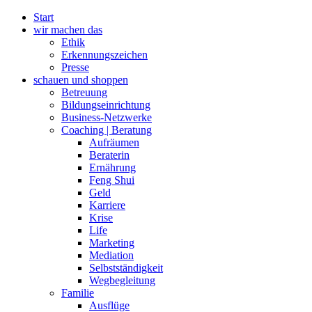
Zum
Start
Inhalt
wir machen das
wechseln
Ethik
Erkennungszeichen
Presse
schauen und shoppen
Betreuung
Bildungseinrichtung
Business-Netzwerke
Coaching | Beratung
Aufräumen
Beraterin
Ernährung
Feng Shui
Geld
Karriere
Krise
Life
Marketing
Mediation
Selbstständigkeit
Wegbegleitung
Familie
Ausflüge