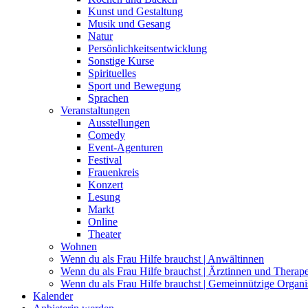
Kunst und Gestaltung
Musik und Gesang
Natur
Persönlichkeitsentwicklung
Sonstige Kurse
Spirituelles
Sport und Bewegung
Sprachen
Veranstaltungen
Ausstellungen
Comedy
Event-Agenturen
Festival
Frauenkreis
Konzert
Lesung
Markt
Online
Theater
Wohnen
Wenn du als Frau Hilfe brauchst | Anwältinnen
Wenn du als Frau Hilfe brauchst | Ärztinnen und Therap
Wenn du als Frau Hilfe brauchst | Gemeinnützige Organi
Kalender