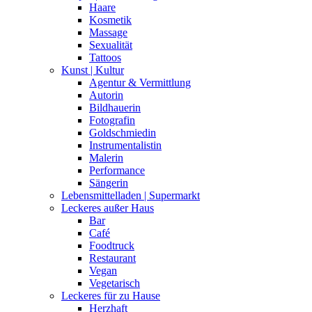
Haare
Kosmetik
Massage
Sexualität
Tattoos
Kunst | Kultur
Agentur & Vermittlung
Autorin
Bildhauerin
Fotografin
Goldschmiedin
Instrumentalistin
Malerin
Performance
Sängerin
Lebensmittelladen | Supermarkt
Leckeres außer Haus
Bar
Café
Foodtruck
Restaurant
Vegan
Vegetarisch
Leckeres für zu Hause
Herzhaft