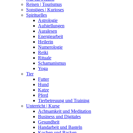
Reisen | Tourismus
Sonstiges | Kurioses
Spirituelles
Astrologie
Aufstellungen
Auralesen
Energiearbeit
Heilerin
Numerologie
Reiki
Rituale
Schamanismus
Yoga
Tier
Futter
Hund
Katze
Pferd
Tierbetreuung und Training
Unterricht | Kurse
Achtsamkeit und Meditation
Business und Digitales
Gesundheit
Handarbeit und Basteln
Kochen und Backen