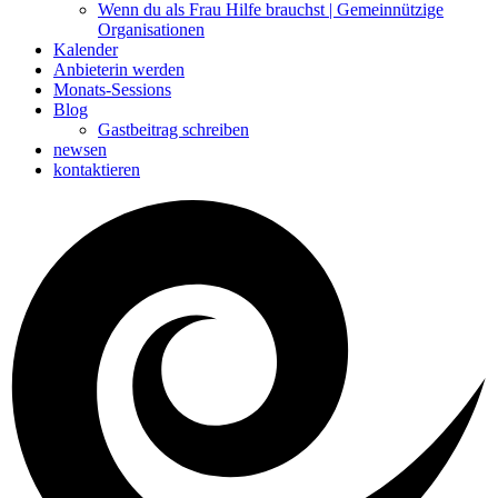
Wenn du als Frau Hilfe brauchst | Gemeinnützige
Organisationen
Kalender
Anbieterin werden
Monats-Sessions
Blog
Gastbeitrag schreiben
newsen
kontaktieren