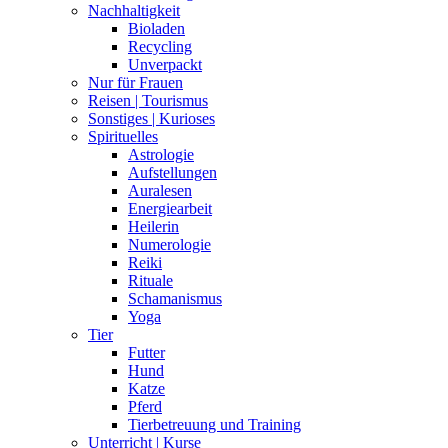
Nachhaltigkeit
Bioladen
Recycling
Unverpackt
Nur für Frauen
Reisen | Tourismus
Sonstiges | Kurioses
Spirituelles
Astrologie
Aufstellungen
Auralesen
Energiearbeit
Heilerin
Numerologie
Reiki
Rituale
Schamanismus
Yoga
Tier
Futter
Hund
Katze
Pferd
Tierbetreuung und Training
Unterricht | Kurse