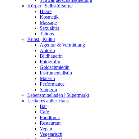
Schwangerschaftskleidung
Körper | Selbstfürsorge
Haare
Kosmetik
Massage
Sexualität
Tattoos
Kunst | Kultur
Agentur & Vermittlung
Autorin
Bildhauerin
Fotografin
Goldschmiedin
Instrumentalistin
Malerin
Performance
Sängerin
Lebensmittelladen | Supermarkt
Leckeres außer Haus
Bar
Café
Foodtruck
Restaurant
Vegan
Vegetarisch