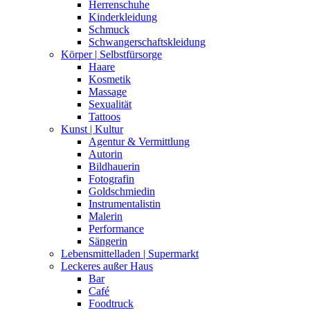
Herrenschuhe
Kinderkleidung
Schmuck
Schwangerschaftskleidung
Körper | Selbstfürsorge
Haare
Kosmetik
Massage
Sexualität
Tattoos
Kunst | Kultur
Agentur & Vermittlung
Autorin
Bildhauerin
Fotografin
Goldschmiedin
Instrumentalistin
Malerin
Performance
Sängerin
Lebensmittelladen | Supermarkt
Leckeres außer Haus
Bar
Café
Foodtruck