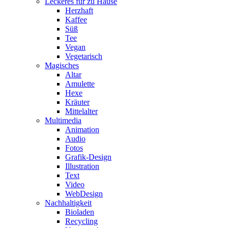
Leckeres für zu Hause
Herzhaft
Kaffee
Süß
Tee
Vegan
Vegetarisch
Magisches
Altar
Amulette
Hexe
Kräuter
Mittelalter
Multimedia
Animation
Audio
Fotos
Grafik-Design
Illustration
Text
Video
WebDesign
Nachhaltigkeit
Bioladen
Recycling