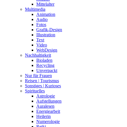
Mittelalter
Multimedia
Animation
Audio
Fotos
Grafik-Design
Illustration
Text
Video
WebDesign
Nachhaltigkeit
Bioladen
Recycling
Unverpackt
Nur für Frauen
Reisen | Tourismus
Sonstiges | Kurioses
Spirituelles
Astrologie
Aufstellungen
Auralesen
Energiearbeit
Heilerin
Numerologie
Reiki