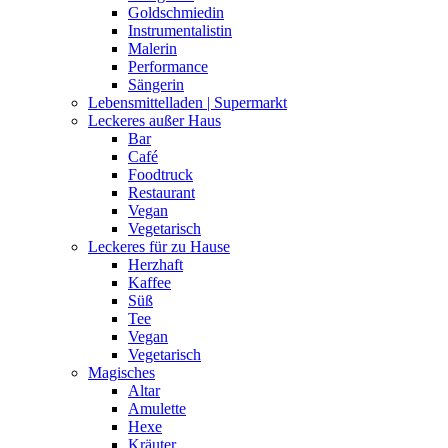
Goldschmiedin
Instrumentalistin
Malerin
Performance
Sängerin
Lebensmittelladen | Supermarkt
Leckeres außer Haus
Bar
Café
Foodtruck
Restaurant
Vegan
Vegetarisch
Leckeres für zu Hause
Herzhaft
Kaffee
Süß
Tee
Vegan
Vegetarisch
Magisches
Altar
Amulette
Hexe
Kräuter