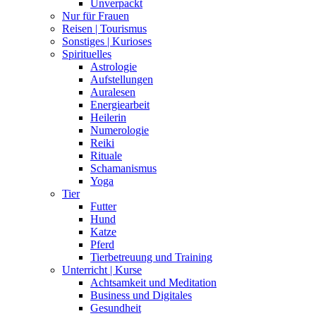
Unverpackt
Nur für Frauen
Reisen | Tourismus
Sonstiges | Kurioses
Spirituelles
Astrologie
Aufstellungen
Auralesen
Energiearbeit
Heilerin
Numerologie
Reiki
Rituale
Schamanismus
Yoga
Tier
Futter
Hund
Katze
Pferd
Tierbetreuung und Training
Unterricht | Kurse
Achtsamkeit und Meditation
Business und Digitales
Gesundheit