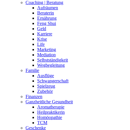
Coaching | Beratung
Aufräumen
Beraterin
Ernährung
Feng Shui
Geld
Karriere
Krise
Life
Marketing
Mediation
Selbstständigkeit
Wegbegleitung
Familie
Ausflüge
Schwangerschaft
Spielzeug
Zubehör
Finanzen
Ganzheitliche Gesundheit
Aromatherapie
Heilpraktikerin
Homöopathie
TCM
Geschenke