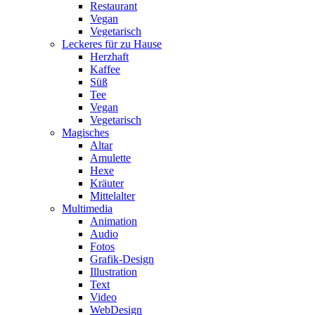
Restaurant
Vegan
Vegetarisch
Leckeres für zu Hause
Herzhaft
Kaffee
Süß
Tee
Vegan
Vegetarisch
Magisches
Altar
Amulette
Hexe
Kräuter
Mittelalter
Multimedia
Animation
Audio
Fotos
Grafik-Design
Illustration
Text
Video
WebDesign