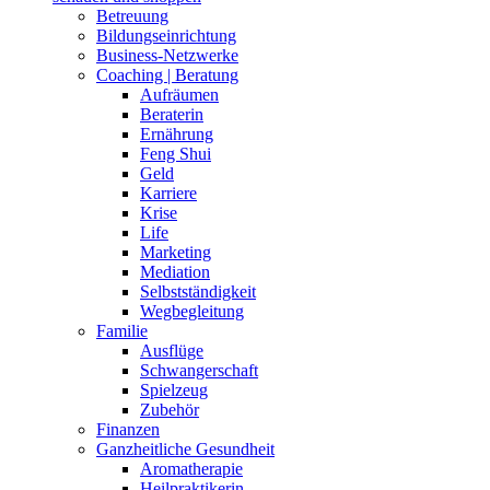
Betreuung
Bildungseinrichtung
Business-Netzwerke
Coaching | Beratung
Aufräumen
Beraterin
Ernährung
Feng Shui
Geld
Karriere
Krise
Life
Marketing
Mediation
Selbstständigkeit
Wegbegleitung
Familie
Ausflüge
Schwangerschaft
Spielzeug
Zubehör
Finanzen
Ganzheitliche Gesundheit
Aromatherapie
Heilpraktikerin