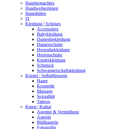
Handgemachtes
Handwerkerinnen
Immobilien
IT
Kleidung | Schönes
Accessoires
Babykleidung
Damenbekleidung
Damenschuhe
Herrenbekleidung
Herrenschuhe
Kinderkleidung
Schmuck
Schwangerschaftskleidung
Körper | Selbstfürsorge
Haare
Kosmetik
Massage
Sexualität
Tattoos
Kunst | Kultur
Agentur & Vermittlung
Autorin
Bildhauerin
Fotografin