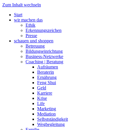
Zum Inhalt wechseln
Start
wir machen das
Ethik
Erkennungszeichen
Presse
schauen und shoppen
Betreuung
Bildungseinrichtung
Business-Netzwerke
Coaching | Beratung
Aufräumen
Beraterin
Ernährung
Feng Shui
Geld
Karriere
Krise
Life
Marketing
Mediation
Selbstständigkeit
Wegbegleitung
Familie