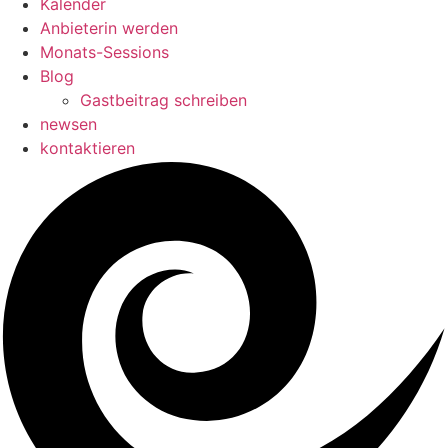
Kalender
Anbieterin werden
Monats-Sessions
Blog
Gastbeitrag schreiben
newsen
kontaktieren