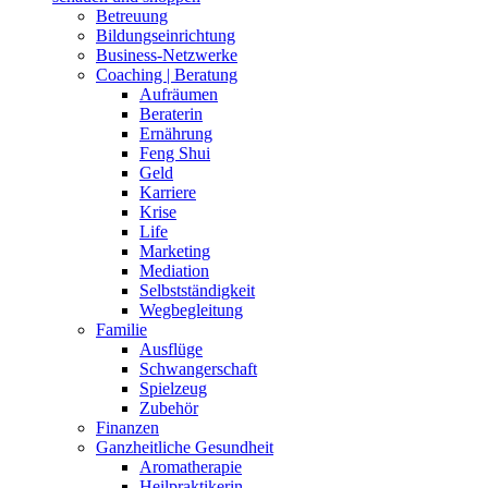
Betreuung
Bildungseinrichtung
Business-Netzwerke
Coaching | Beratung
Aufräumen
Beraterin
Ernährung
Feng Shui
Geld
Karriere
Krise
Life
Marketing
Mediation
Selbstständigkeit
Wegbegleitung
Familie
Ausflüge
Schwangerschaft
Spielzeug
Zubehör
Finanzen
Ganzheitliche Gesundheit
Aromatherapie
Heilpraktikerin