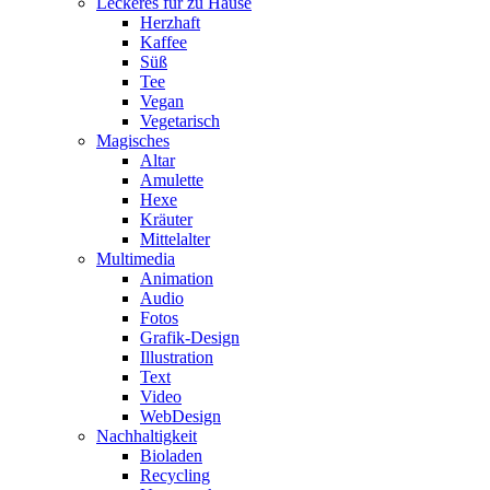
Leckeres für zu Hause
Herzhaft
Kaffee
Süß
Tee
Vegan
Vegetarisch
Magisches
Altar
Amulette
Hexe
Kräuter
Mittelalter
Multimedia
Animation
Audio
Fotos
Grafik-Design
Illustration
Text
Video
WebDesign
Nachhaltigkeit
Bioladen
Recycling