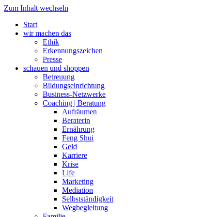
Zum Inhalt wechseln
Start
wir machen das
Ethik
Erkennungszeichen
Presse
schauen und shoppen
Betreuung
Bildungseinrichtung
Business-Netzwerke
Coaching | Beratung
Aufräumen
Beraterin
Ernährung
Feng Shui
Geld
Karriere
Krise
Life
Marketing
Mediation
Selbstständigkeit
Wegbegleitung
Familie