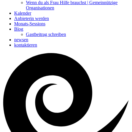
Wenn du als Frau Hilfe brauchst | Gemeinnützige
Organisationen
Kalender
Anbieterin werden
Monats-Sessions
Blog
Gastbeitrag schreiben
newsen
kontaktieren