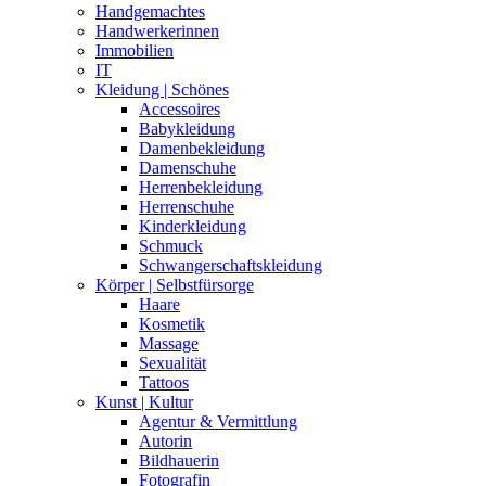
Handgemachtes
Handwerkerinnen
Immobilien
IT
Kleidung | Schönes
Accessoires
Babykleidung
Damenbekleidung
Damenschuhe
Herrenbekleidung
Herrenschuhe
Kinderkleidung
Schmuck
Schwangerschaftskleidung
Körper | Selbstfürsorge
Haare
Kosmetik
Massage
Sexualität
Tattoos
Kunst | Kultur
Agentur & Vermittlung
Autorin
Bildhauerin
Fotografin