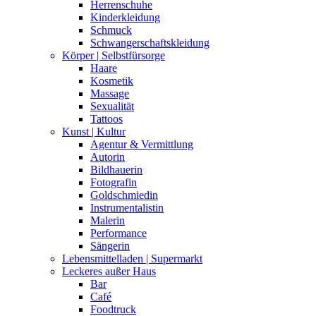
Herrenschuhe
Kinderkleidung
Schmuck
Schwangerschaftskleidung
Körper | Selbstfürsorge
Haare
Kosmetik
Massage
Sexualität
Tattoos
Kunst | Kultur
Agentur & Vermittlung
Autorin
Bildhauerin
Fotografin
Goldschmiedin
Instrumentalistin
Malerin
Performance
Sängerin
Lebensmittelladen | Supermarkt
Leckeres außer Haus
Bar
Café
Foodtruck