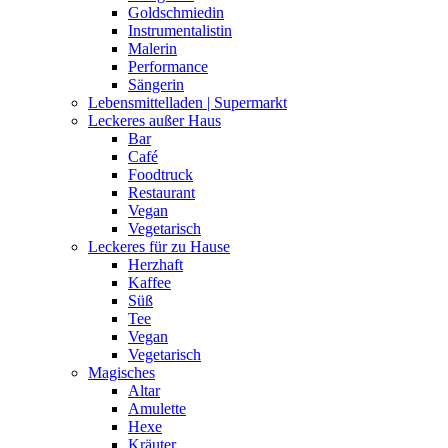
Goldschmiedin
Instrumentalistin
Malerin
Performance
Sängerin
Lebensmittelladen | Supermarkt
Leckeres außer Haus
Bar
Café
Foodtruck
Restaurant
Vegan
Vegetarisch
Leckeres für zu Hause
Herzhaft
Kaffee
Süß
Tee
Vegan
Vegetarisch
Magisches
Altar
Amulette
Hexe
Kräuter