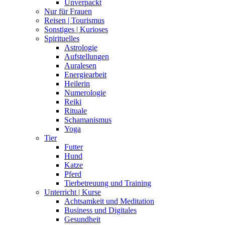
Unverpackt
Nur für Frauen
Reisen | Tourismus
Sonstiges | Kurioses
Spirituelles
Astrologie
Aufstellungen
Auralesen
Energiearbeit
Heilerin
Numerologie
Reiki
Rituale
Schamanismus
Yoga
Tier
Futter
Hund
Katze
Pferd
Tierbetreuung und Training
Unterricht | Kurse
Achtsamkeit und Meditation
Business und Digitales
Gesundheit