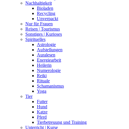
Nachhaltigkeit
Bioladen
Recycling
Unverpackt
Nur für Frauen
Reisen | Tourismus
Sonstiges | Kurioses
Spirituelles
Astrologie
Aufstellungen
Auralesen
Energiearbeit
Heilerin
Numerologie
Reiki
Rituale
Schamanismus
Yoga
Tier
Futter
Hund
Katze
Pferd
Tierbetreuung und Training
Unterricht | Kurse