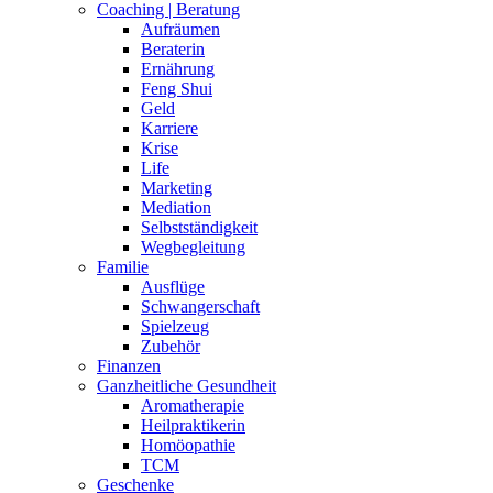
Coaching | Beratung
Aufräumen
Beraterin
Ernährung
Feng Shui
Geld
Karriere
Krise
Life
Marketing
Mediation
Selbstständigkeit
Wegbegleitung
Familie
Ausflüge
Schwangerschaft
Spielzeug
Zubehör
Finanzen
Ganzheitliche Gesundheit
Aromatherapie
Heilpraktikerin
Homöopathie
TCM
Geschenke