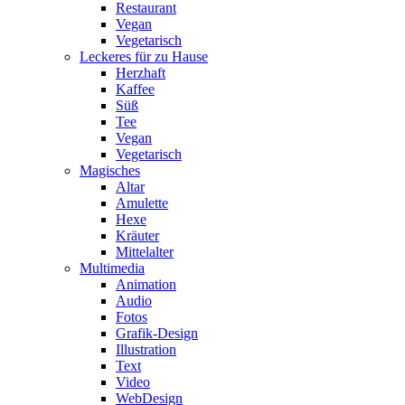
Restaurant
Vegan
Vegetarisch
Leckeres für zu Hause
Herzhaft
Kaffee
Süß
Tee
Vegan
Vegetarisch
Magisches
Altar
Amulette
Hexe
Kräuter
Mittelalter
Multimedia
Animation
Audio
Fotos
Grafik-Design
Illustration
Text
Video
WebDesign