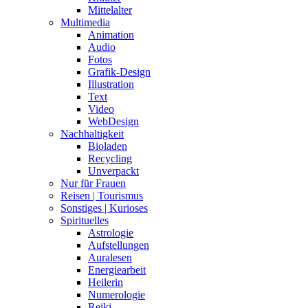
Mittelalter
Multimedia
Animation
Audio
Fotos
Grafik-Design
Illustration
Text
Video
WebDesign
Nachhaltigkeit
Bioladen
Recycling
Unverpackt
Nur für Frauen
Reisen | Tourismus
Sonstiges | Kurioses
Spirituelles
Astrologie
Aufstellungen
Auralesen
Energiearbeit
Heilerin
Numerologie
Reiki