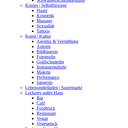
Schwangerschaftskleidung
Körper | Selbstfürsorge
Haare
Kosmetik
Massage
Sexualität
Tattoos
Kunst | Kultur
Agentur & Vermittlung
Autorin
Bildhauerin
Fotografin
Goldschmiedin
Instrumentalistin
Malerin
Performance
Sängerin
Lebensmittelladen | Supermarkt
Leckeres außer Haus
Bar
Café
Foodtruck
Restaurant
Vegan
Vegetarisch