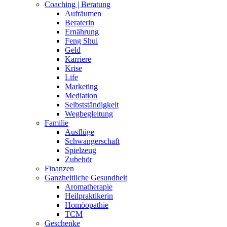
Coaching | Beratung
Aufräumen
Beraterin
Ernährung
Feng Shui
Geld
Karriere
Krise
Life
Marketing
Mediation
Selbstständigkeit
Wegbegleitung
Familie
Ausflüge
Schwangerschaft
Spielzeug
Zubehör
Finanzen
Ganzheitliche Gesundheit
Aromatherapie
Heilpraktikerin
Homöopathie
TCM
Geschenke