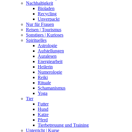
Nachhaltigkeit
Bioladen
Recycling
Unverpackt
Nur für Frauen
Reisen | Tourismus
Sonstiges | Kurioses
Spirituelles
Astrologie
Aufstellungen
Auralesen
Energiearbeit
Heilerin
Numerologie
Reiki
Rituale
Schamanismus
Yoga
Tier
Futter
Hund
Katze
Pferd
Tierbetreuung und Training
Unterricht | Kurse