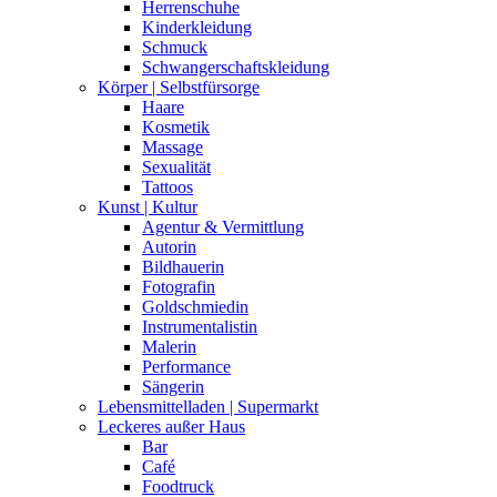
Herrenschuhe
Kinderkleidung
Schmuck
Schwangerschaftskleidung
Körper | Selbstfürsorge
Haare
Kosmetik
Massage
Sexualität
Tattoos
Kunst | Kultur
Agentur & Vermittlung
Autorin
Bildhauerin
Fotografin
Goldschmiedin
Instrumentalistin
Malerin
Performance
Sängerin
Lebensmittelladen | Supermarkt
Leckeres außer Haus
Bar
Café
Foodtruck