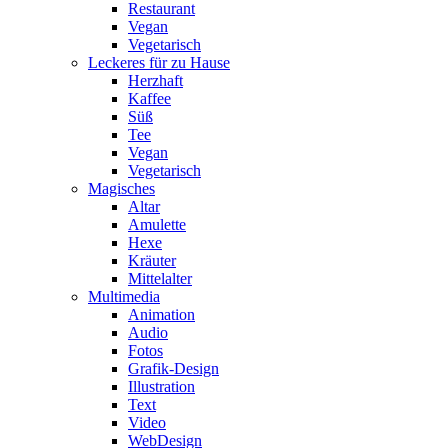
Restaurant
Vegan
Vegetarisch
Leckeres für zu Hause
Herzhaft
Kaffee
Süß
Tee
Vegan
Vegetarisch
Magisches
Altar
Amulette
Hexe
Kräuter
Mittelalter
Multimedia
Animation
Audio
Fotos
Grafik-Design
Illustration
Text
Video
WebDesign