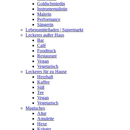
Goldschmiedin
Instrumentalistin
Malerin
Performance
Sängerin
Lebensmittelladen | Supermarkt
Leckeres außer Haus
Bar
Café
Foodtruck
Restaurant
Vegan
Vegetarisch
Leckeres für zu Hause
Herzhaft
Kaffee
Süß
Tee
Vegan
Vegetarisch
Magisches
Altar
Amulette
Hexe
Kräuter