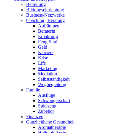
Betreuung
Bildungseinrichtung
Business-Netzwerke
Coaching | Beratung
Aufräumen
Beraterin
Ernährung
Feng Shui
Geld
Karriere
Krise
Life
Marketing
Mediation
Selbstständigkeit
Wegbegleitung
Familie
Ausflüge
Schwangerschaft
Spielzeug
Zubehör
Finanzen
Ganzheitliche Gesundheit
Aromatherapie
Heilpraktikerin