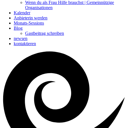
Wenn du als Frau Hilfe brauchst | Gemeinnützige
Organisationen
Kalender
Anbieterin werden
Monats-Sessions
Blog
Gastbeitrag schreiben
newsen
kontaktieren