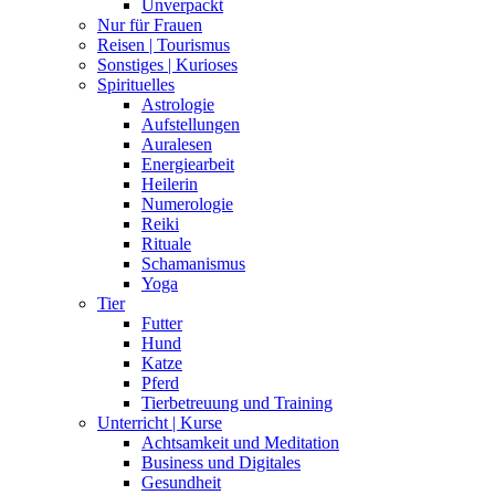
Unverpackt
Nur für Frauen
Reisen | Tourismus
Sonstiges | Kurioses
Spirituelles
Astrologie
Aufstellungen
Auralesen
Energiearbeit
Heilerin
Numerologie
Reiki
Rituale
Schamanismus
Yoga
Tier
Futter
Hund
Katze
Pferd
Tierbetreuung und Training
Unterricht | Kurse
Achtsamkeit und Meditation
Business und Digitales
Gesundheit