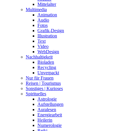
Mittelalter
Multimedia
Animation
Audio
Fotos
Grafik-Design
Illustration
Text
Video
WebDesign
Nachhaltigkeit
Bioladen
Recycling
Unverpackt
Nur für Frauen
Reisen | Tourismus
Sonstiges | Kurioses
Spirituelles
Astrologie
Aufstellungen
Auralesen
Energiearbeit
Heilerin
Numerologie
Reiki