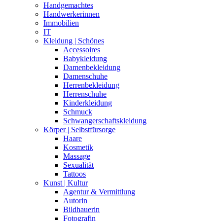
Handgemachtes
Handwerkerinnen
Immobilien
IT
Kleidung | Schönes
Accessoires
Babykleidung
Damenbekleidung
Damenschuhe
Herrenbekleidung
Herrenschuhe
Kinderkleidung
Schmuck
Schwangerschaftskleidung
Körper | Selbstfürsorge
Haare
Kosmetik
Massage
Sexualität
Tattoos
Kunst | Kultur
Agentur & Vermittlung
Autorin
Bildhauerin
Fotografin