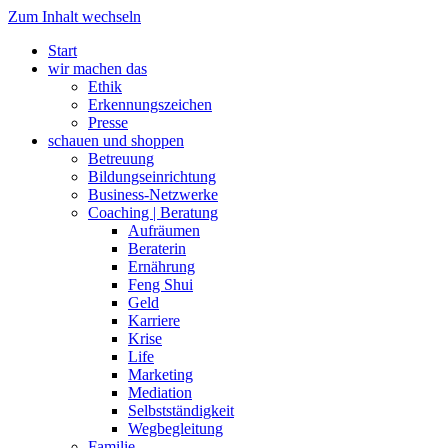
Zum Inhalt wechseln
Start
wir machen das
Ethik
Erkennungszeichen
Presse
schauen und shoppen
Betreuung
Bildungseinrichtung
Business-Netzwerke
Coaching | Beratung
Aufräumen
Beraterin
Ernährung
Feng Shui
Geld
Karriere
Krise
Life
Marketing
Mediation
Selbstständigkeit
Wegbegleitung
Familie