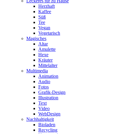
Leckeres für zu Hause
Herzhaft
Kaffee
Süß
Tee
Vegan
Vegetarisch
Magisches
Altar
Amulette
Hexe
Kräuter
Mittelalter
Multimedia
Animation
Audio
Fotos
Grafik-Design
Illustration
Text
Video
WebDesign
Nachhaltigkeit
Bioladen
Recycling