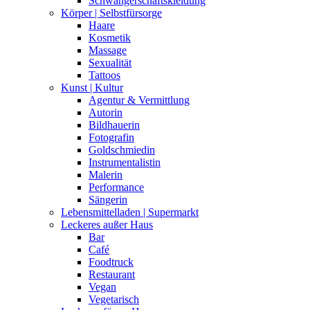
Schwangerschaftskleidung
Körper | Selbstfürsorge
Haare
Kosmetik
Massage
Sexualität
Tattoos
Kunst | Kultur
Agentur & Vermittlung
Autorin
Bildhauerin
Fotografin
Goldschmiedin
Instrumentalistin
Malerin
Performance
Sängerin
Lebensmittelladen | Supermarkt
Leckeres außer Haus
Bar
Café
Foodtruck
Restaurant
Vegan
Vegetarisch