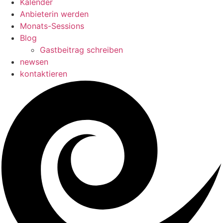
Kalender
Anbieterin werden
Monats-Sessions
Blog
Gastbeitrag schreiben
newsen
kontaktieren