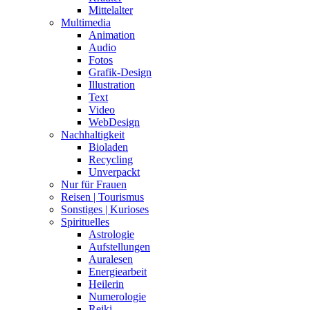
Mittelalter
Multimedia
Animation
Audio
Fotos
Grafik-Design
Illustration
Text
Video
WebDesign
Nachhaltigkeit
Bioladen
Recycling
Unverpackt
Nur für Frauen
Reisen | Tourismus
Sonstiges | Kurioses
Spirituelles
Astrologie
Aufstellungen
Auralesen
Energiearbeit
Heilerin
Numerologie
Reiki