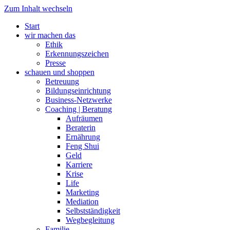
Zum Inhalt wechseln
Start
wir machen das
Ethik
Erkennungszeichen
Presse
schauen und shoppen
Betreuung
Bildungseinrichtung
Business-Netzwerke
Coaching | Beratung
Aufräumen
Beraterin
Ernährung
Feng Shui
Geld
Karriere
Krise
Life
Marketing
Mediation
Selbstständigkeit
Wegbegleitung
Familie