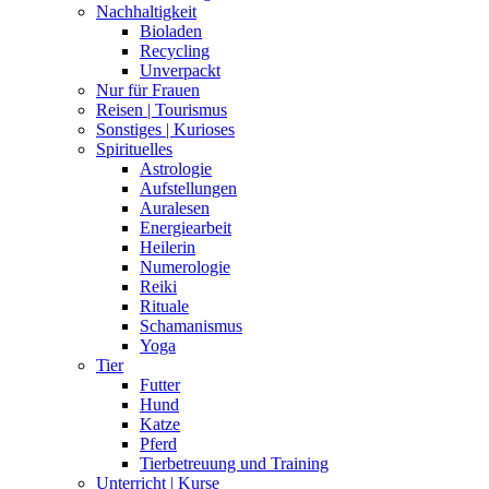
Nachhaltigkeit
Bioladen
Recycling
Unverpackt
Nur für Frauen
Reisen | Tourismus
Sonstiges | Kurioses
Spirituelles
Astrologie
Aufstellungen
Auralesen
Energiearbeit
Heilerin
Numerologie
Reiki
Rituale
Schamanismus
Yoga
Tier
Futter
Hund
Katze
Pferd
Tierbetreuung und Training
Unterricht | Kurse