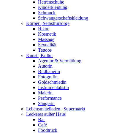
Herrenschuhe
Kinderkleidung
Schmuck
Schwangerschaftskleidung
Körper | Selbstfürsorge
Haare
Kosmetik
Massage
Sexualität
Tattoos
Kunst | Kultur
Agentur & Vermittlung
Autorin
Bildhauerin
Fotografin
Goldschmiedin
Instrumentalistin
Malerin
Performance
Sängerin
Lebensmittelladen | Supermarkt
Leckeres außer Haus
Bar
Café
Foodtruck