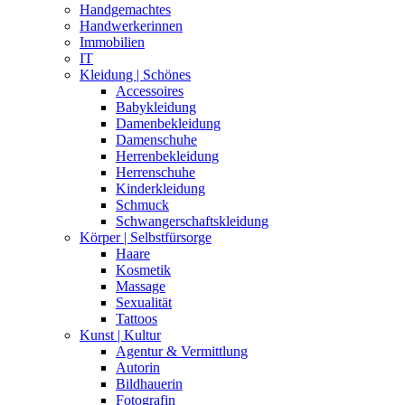
Handgemachtes
Handwerkerinnen
Immobilien
IT
Kleidung | Schönes
Accessoires
Babykleidung
Damenbekleidung
Damenschuhe
Herrenbekleidung
Herrenschuhe
Kinderkleidung
Schmuck
Schwangerschaftskleidung
Körper | Selbstfürsorge
Haare
Kosmetik
Massage
Sexualität
Tattoos
Kunst | Kultur
Agentur & Vermittlung
Autorin
Bildhauerin
Fotografin