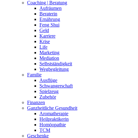
Coaching | Beratung
Aufräumen
Beraterin
Ernährung
Feng Shui
Geld
Karriere
Krise
Life
Marketing
Mediation
Selbstständigkeit
Wegbegleitung
Familie
Ausflüge
Schwangerschaft
Spielzeug
Zubehör
Finanzen
Ganzheitliche Gesundheit
Aromatherapie
Heilpraktikerin
Homöopathie
TCM
Geschenke