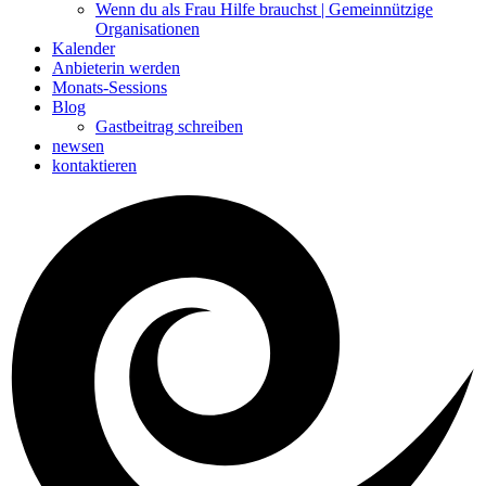
Wenn du als Frau Hilfe brauchst | Gemeinnützige
Organisationen
Kalender
Anbieterin werden
Monats-Sessions
Blog
Gastbeitrag schreiben
newsen
kontaktieren