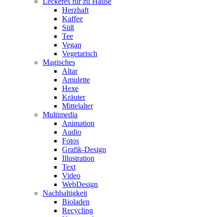
Leckeres für zu Hause
Herzhaft
Kaffee
Süß
Tee
Vegan
Vegetarisch
Magisches
Altar
Amulette
Hexe
Kräuter
Mittelalter
Multimedia
Animation
Audio
Fotos
Grafik-Design
Illustration
Text
Video
WebDesign
Nachhaltigkeit
Bioladen
Recycling