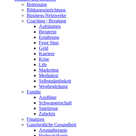
Betreuung
Bildungseinrichtung
Business-Netzwerke
Coaching | Beratung
Aufräumen
Beraterin
Ernährung
Feng Shui
Geld
Karriere
Krise
Life
Marketing
Mediation
Selbstständigkeit
Wegbegleitung
Familie
Ausflüge
Schwangerschaft
Spielzeug
Zubehör
Finanzen
Ganzheitliche Gesundheit
Aromatherapie
Heilpraktikerin