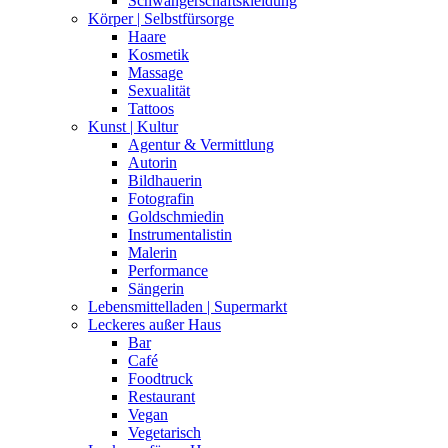
Schwangerschaftskleidung
Körper | Selbstfürsorge
Haare
Kosmetik
Massage
Sexualität
Tattoos
Kunst | Kultur
Agentur & Vermittlung
Autorin
Bildhauerin
Fotografin
Goldschmiedin
Instrumentalistin
Malerin
Performance
Sängerin
Lebensmittelladen | Supermarkt
Leckeres außer Haus
Bar
Café
Foodtruck
Restaurant
Vegan
Vegetarisch