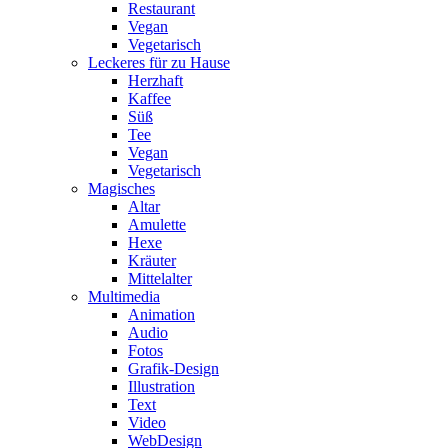
Restaurant
Vegan
Vegetarisch
Leckeres für zu Hause
Herzhaft
Kaffee
Süß
Tee
Vegan
Vegetarisch
Magisches
Altar
Amulette
Hexe
Kräuter
Mittelalter
Multimedia
Animation
Audio
Fotos
Grafik-Design
Illustration
Text
Video
WebDesign