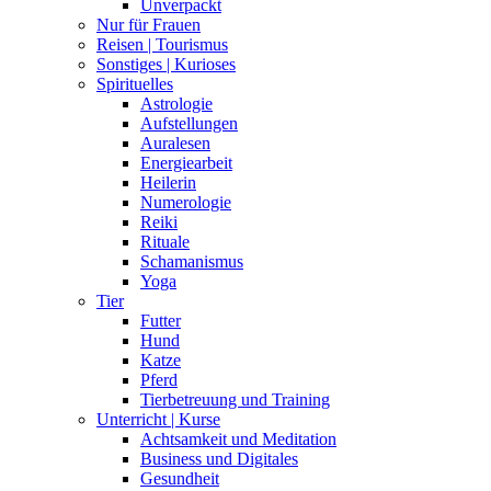
Unverpackt
Nur für Frauen
Reisen | Tourismus
Sonstiges | Kurioses
Spirituelles
Astrologie
Aufstellungen
Auralesen
Energiearbeit
Heilerin
Numerologie
Reiki
Rituale
Schamanismus
Yoga
Tier
Futter
Hund
Katze
Pferd
Tierbetreuung und Training
Unterricht | Kurse
Achtsamkeit und Meditation
Business und Digitales
Gesundheit