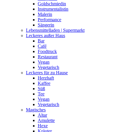
Goldschmiedin
Instrumentalistin
Malerin
Performance
Sängerin
Lebensmittelladen | Supermarkt
Leckeres außer Haus
Bar
Café
Foodtruck
Restaurant
Vegan
Vegetarisch
Leckeres für zu Hause
Herzhaft
Kaffee
Süß
Tee
Vegan
Vegetarisch
Magisches
Altar
Amulette
Hexe
Kräuter