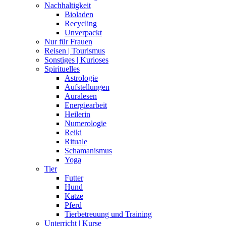
Nachhaltigkeit
Bioladen
Recycling
Unverpackt
Nur für Frauen
Reisen | Tourismus
Sonstiges | Kurioses
Spirituelles
Astrologie
Aufstellungen
Auralesen
Energiearbeit
Heilerin
Numerologie
Reiki
Rituale
Schamanismus
Yoga
Tier
Futter
Hund
Katze
Pferd
Tierbetreuung und Training
Unterricht | Kurse