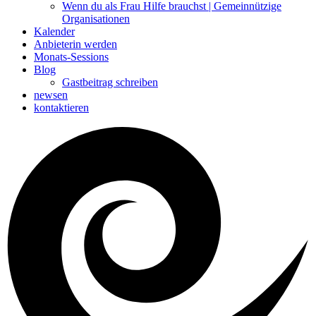
Wenn du als Frau Hilfe brauchst | Gemeinnützige
Organisationen
Kalender
Anbieterin werden
Monats-Sessions
Blog
Gastbeitrag schreiben
newsen
kontaktieren