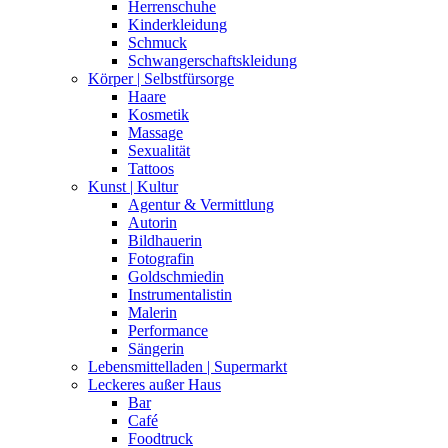
Herrenschuhe
Kinderkleidung
Schmuck
Schwangerschaftskleidung
Körper | Selbstfürsorge
Haare
Kosmetik
Massage
Sexualität
Tattoos
Kunst | Kultur
Agentur & Vermittlung
Autorin
Bildhauerin
Fotografin
Goldschmiedin
Instrumentalistin
Malerin
Performance
Sängerin
Lebensmittelladen | Supermarkt
Leckeres außer Haus
Bar
Café
Foodtruck