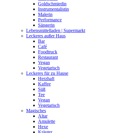
Goldschmiedin
Instrumentalistin
Malerin
Performance
Sängerin
Lebensmittelladen | Supermarkt
Leckeres außer Haus
Bar
Café
Foodtruck
Restaurant
Vegan
Vegetarisch
Leckeres für zu Hause
Herzhaft
Kaffee
Süß
Tee
Vegan
Vegetarisch
Magisches
Altar
Amulette
Hexe
Kräuter