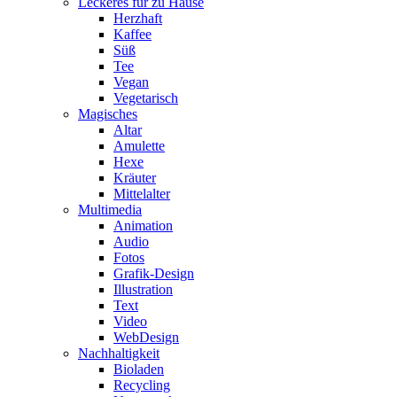
Leckeres für zu Hause
Herzhaft
Kaffee
Süß
Tee
Vegan
Vegetarisch
Magisches
Altar
Amulette
Hexe
Kräuter
Mittelalter
Multimedia
Animation
Audio
Fotos
Grafik-Design
Illustration
Text
Video
WebDesign
Nachhaltigkeit
Bioladen
Recycling