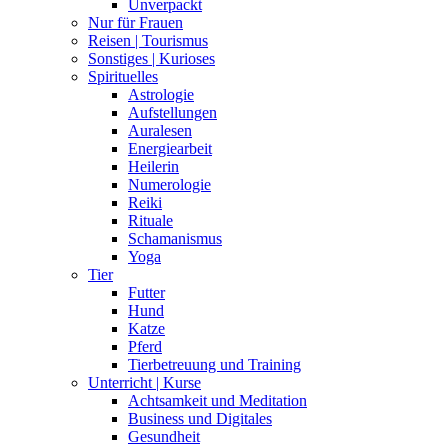
Unverpackt
Nur für Frauen
Reisen | Tourismus
Sonstiges | Kurioses
Spirituelles
Astrologie
Aufstellungen
Auralesen
Energiearbeit
Heilerin
Numerologie
Reiki
Rituale
Schamanismus
Yoga
Tier
Futter
Hund
Katze
Pferd
Tierbetreuung und Training
Unterricht | Kurse
Achtsamkeit und Meditation
Business und Digitales
Gesundheit