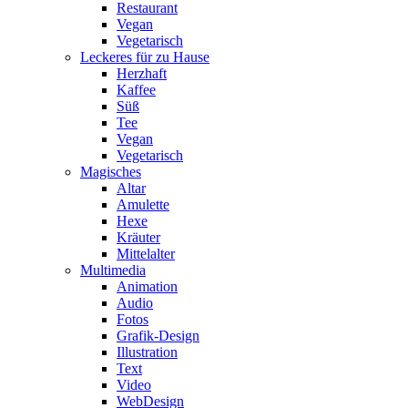
Restaurant
Vegan
Vegetarisch
Leckeres für zu Hause
Herzhaft
Kaffee
Süß
Tee
Vegan
Vegetarisch
Magisches
Altar
Amulette
Hexe
Kräuter
Mittelalter
Multimedia
Animation
Audio
Fotos
Grafik-Design
Illustration
Text
Video
WebDesign