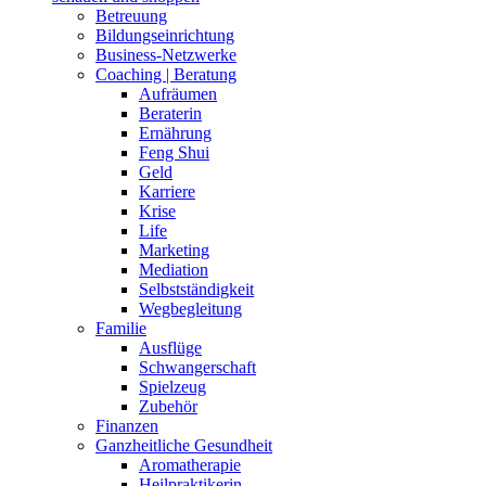
Betreuung
Bildungseinrichtung
Business-Netzwerke
Coaching | Beratung
Aufräumen
Beraterin
Ernährung
Feng Shui
Geld
Karriere
Krise
Life
Marketing
Mediation
Selbstständigkeit
Wegbegleitung
Familie
Ausflüge
Schwangerschaft
Spielzeug
Zubehör
Finanzen
Ganzheitliche Gesundheit
Aromatherapie
Heilpraktikerin