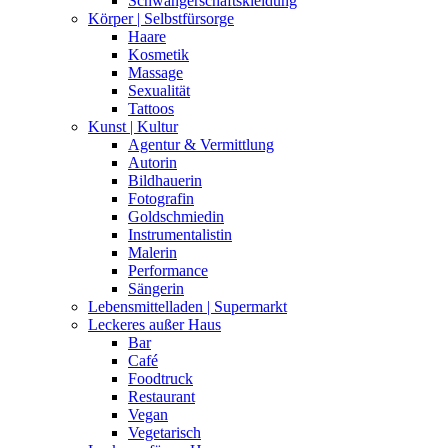
Schwangerschaftskleidung
Körper | Selbstfürsorge
Haare
Kosmetik
Massage
Sexualität
Tattoos
Kunst | Kultur
Agentur & Vermittlung
Autorin
Bildhauerin
Fotografin
Goldschmiedin
Instrumentalistin
Malerin
Performance
Sängerin
Lebensmittelladen | Supermarkt
Leckeres außer Haus
Bar
Café
Foodtruck
Restaurant
Vegan
Vegetarisch