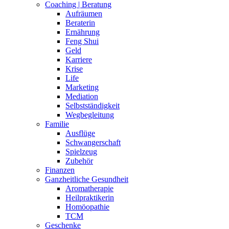
Coaching | Beratung
Aufräumen
Beraterin
Ernährung
Feng Shui
Geld
Karriere
Krise
Life
Marketing
Mediation
Selbstständigkeit
Wegbegleitung
Familie
Ausflüge
Schwangerschaft
Spielzeug
Zubehör
Finanzen
Ganzheitliche Gesundheit
Aromatherapie
Heilpraktikerin
Homöopathie
TCM
Geschenke