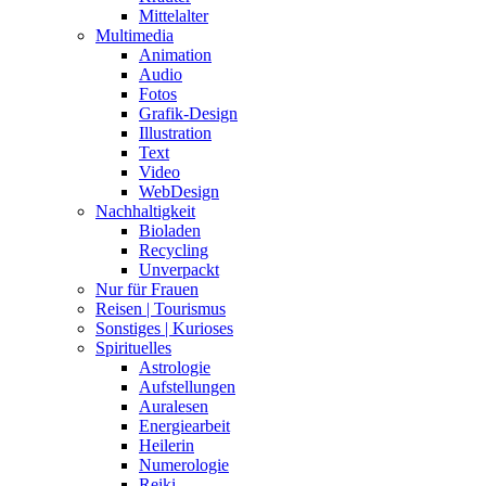
Mittelalter
Multimedia
Animation
Audio
Fotos
Grafik-Design
Illustration
Text
Video
WebDesign
Nachhaltigkeit
Bioladen
Recycling
Unverpackt
Nur für Frauen
Reisen | Tourismus
Sonstiges | Kurioses
Spirituelles
Astrologie
Aufstellungen
Auralesen
Energiearbeit
Heilerin
Numerologie
Reiki