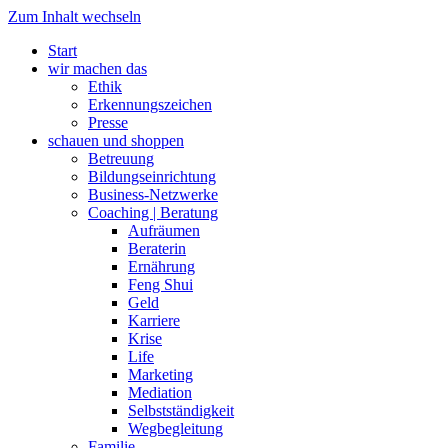
Zum Inhalt wechseln
Start
wir machen das
Ethik
Erkennungszeichen
Presse
schauen und shoppen
Betreuung
Bildungseinrichtung
Business-Netzwerke
Coaching | Beratung
Aufräumen
Beraterin
Ernährung
Feng Shui
Geld
Karriere
Krise
Life
Marketing
Mediation
Selbstständigkeit
Wegbegleitung
Familie