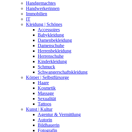
Handgemachtes
Handwerkerinnen
Immobilien
IT
Kleidung | Schönes
Accessoires
Babykleidung
Damenbekleidung
Damenschuhe
Herrenbekleidung
Herrenschuhe
Kinderkleidung
Schmuck
Schwangerschaftskleidung
Körper | Selbstfürsorge
Haare
Kosmetik
Massage
Sexualität
Tattoos
Kunst | Kultur
Agentur & Vermittlung
Autorin
Bildhauerin
Fotografin