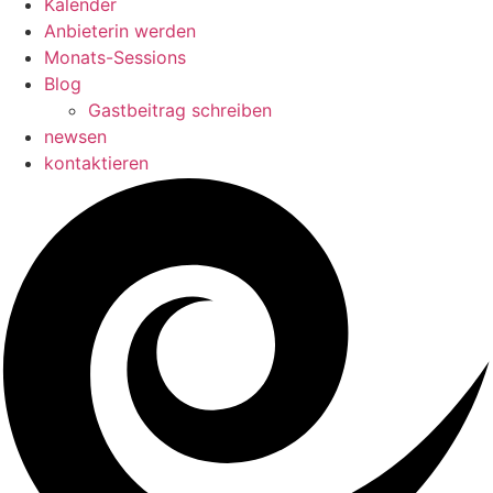
Kalender
Anbieterin werden
Monats-Sessions
Blog
Gastbeitrag schreiben
newsen
kontaktieren