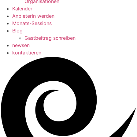
Organisationen
Kalender
Anbieterin werden
Monats-Sessions
Blog
Gastbeitrag schreiben
newsen
kontaktieren