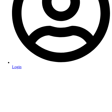
Login
Start
wir machen das
Ethik
Erkennungszeichen
Presse
schauen und shoppen
Betreuung