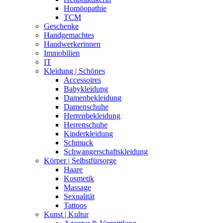
Tattoos
Kunst | Kultur
Agentur & Vermittlung
Autorin
Bildhauerin
Fotografin
Goldschmiedin
Instrumentalistin
Malerin
Performance
Sängerin
Lebensmittelladen | Supermarkt
Leckeres außer Haus
Bar
Café
Foodtruck
Restaurant
Vegan
Vegetarisch
Leckeres für zu Hause
Herzhaft
Kaffee
Süß
Tee
Vegan