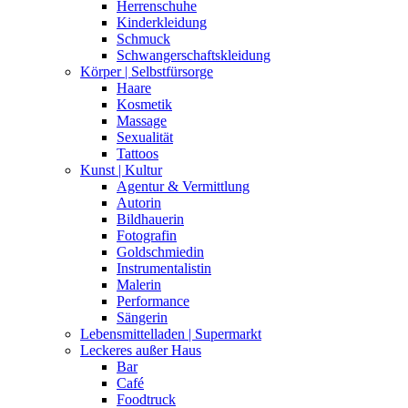
Herrenschuhe
Kinderkleidung
Schmuck
Schwangerschaftskleidung
Körper | Selbstfürsorge
Haare
Kosmetik
Massage
Sexualität
Tattoos
Kunst | Kultur
Agentur & Vermittlung
Autorin
Bildhauerin
Fotografin
Goldschmiedin
Instrumentalistin
Malerin
Performance
Sängerin
Lebensmittelladen | Supermarkt
Leckeres außer Haus
Bar
Café
Foodtruck