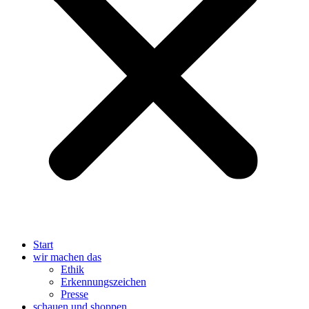
Erkennungszeichen
Presse
schauen und shoppen
Betreuung
Bildungseinrichtung
Business-Netzwerke
Coaching | Beratung
Aufräumen
Beraterin
Ernährung
Feng Shui
Geld
Karriere
Krise
Life
Marketing
Mediation
Selbstständigkeit
Wegbegleitung
Familie
Ausflüge
Schwangerschaft
Spielzeug
Zubehör
Finanzen