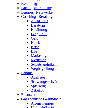
Ganzheitliche Gesundheit
Aromatherapie
Heilpraktikerin
Homöopathie
TCM
Geschenke
Handgemachtes
Handwerkerinnen
Immobilien
IT
Kleidung | Schönes
Accessoires
Babykleidung
Damenbekleidung
Damenschuhe
Herrenbekleidung
Herrenschuhe
Kinderkleidung
Schmuck
Schwangerschaftskleidung
Körper | Selbstfürsorge
Haare
Kosmetik
Massage
Sexualität