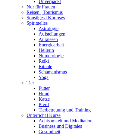
Unverpackt
Nur für Frauen
Reisen | Tourismus
Sonstiges | Kurioses
Spirituelles
Astrologie
Aufstellungen
Auralesen
Energiearbeit
Heilerin
Numerologie
Reiki
Rituale
Schamanismus
Yoga
Tier
Futter
Hund
Katze
Pferd
Tierbetreuung und Training
Unterricht | Kurse
Achtsamkeit und Meditation
Business und Digitales
Gesundheit