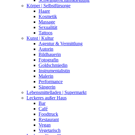
Schwangerschaftskleidung
Körper | Selbstfürsorge
Haare
Kosmetik
Massage
Sexualität
Tattoos
Kunst | Kultur
Agentur & Vermittlung
Autorin
Bildhauerin
Fotografin
Goldschmiedin
Instrumentalistin
Malerin
Performance
Sängerin
Lebensmittelladen | Supermarkt
Leckeres außer Haus
Bar
Café
Foodtruck
Restaurant
Vegan
Vegetarisch