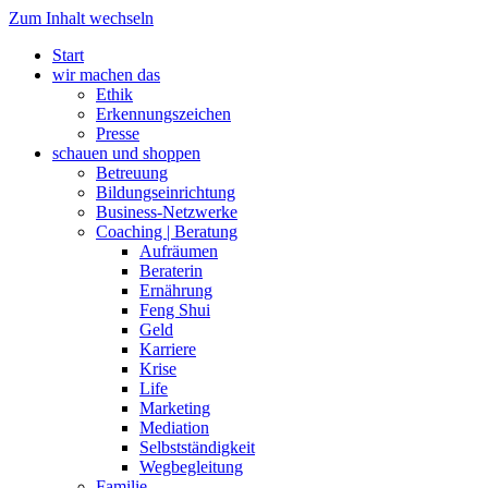
Zum Inhalt wechseln
Start
wir machen das
Ethik
Erkennungszeichen
Presse
schauen und shoppen
Betreuung
Bildungseinrichtung
Business-Netzwerke
Coaching | Beratung
Aufräumen
Beraterin
Ernährung
Feng Shui
Geld
Karriere
Krise
Life
Marketing
Mediation
Selbstständigkeit
Wegbegleitung
Familie