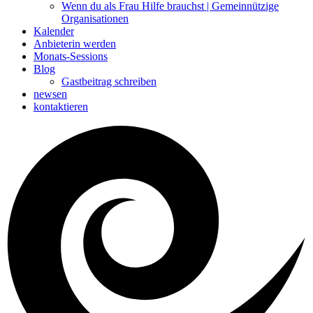
Wenn du als Frau Hilfe brauchst | Gemeinnützige
Organisationen
Kalender
Anbieterin werden
Monats-Sessions
Blog
Gastbeitrag schreiben
newsen
kontaktieren