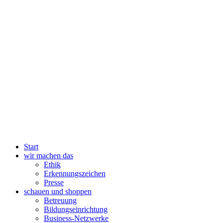
Bildungseinrichtung
Business-Netzwerke
Coaching | Beratung
Aufräumen
Beraterin
Ernährung
Feng Shui
Geld
Karriere
Krise
Life
Marketing
Mediation
Selbstständigkeit
Wegbegleitung
Familie
Ausflüge
Schwangerschaft
Spielzeug
Zubehör
Finanzen
Ganzheitliche Gesundheit
Aromatherapie
Heilpraktikerin
Homöopathie