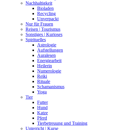
Nachhaltigkeit
Bioladen
Recycling
Unverpackt
Nur für Frauen
Reisen | Tourismus
Sonstiges | Kurioses
Spirituelles
Astrologie
Aufstellungen
Auralesen
Energiearbeit
Heilerin
Numerologie
Reiki
Rituale
Schamanismus
Yoga
Tier
Futter
Hund
Katze
Pferd
Tierbetreuung und Training
Unterricht | Kurse