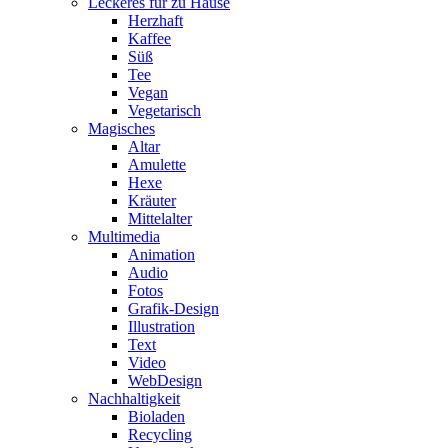
Leckeres für zu Hause
Herzhaft
Kaffee
Süß
Tee
Vegan
Vegetarisch
Magisches
Altar
Amulette
Hexe
Kräuter
Mittelalter
Multimedia
Animation
Audio
Fotos
Grafik-Design
Illustration
Text
Video
WebDesign
Nachhaltigkeit
Bioladen
Recycling