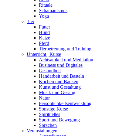
Sprachen
Veranstaltungen
Ausstellungen
Comedy
Event-Agenturen
Festival
Frauenkreis
Konzert
Lesung
Markt
Online
Theater
Wohnen
Wenn du als Frau Hilfe brauchst | Anwältinnen
Wenn du als Frau Hilfe brauchst | Ärztinnen und
Therapeutinnen
Wenn du als Frau Hilfe brauchst | Gemeinnützige
Organisationen
Kalender
Anbieterin werden
Monats-Sessions
Blog
Gastbeitrag schreiben
newsen
kontaktieren