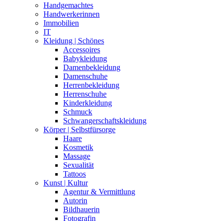
Bildhauerin
Fotografin
Goldschmiedin
Instrumentalistin
Malerin
Performance
Sängerin
Lebensmittelladen | Supermarkt
Leckeres außer Haus
Bar
Café
Foodtruck
Restaurant
Vegan
Vegetarisch
Leckeres für zu Hause
Herzhaft
Kaffee
Süß
Tee
Vegan
Vegetarisch
Magisches
Altar