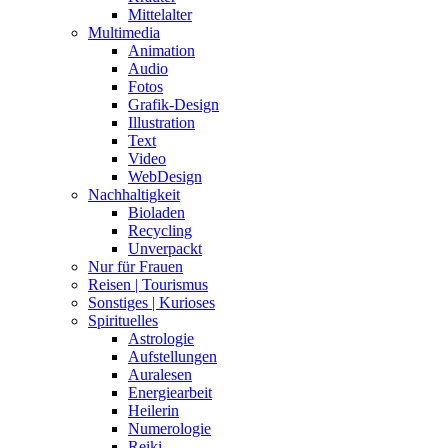
Heilerin
Numerologie
Reiki
Rituale
Schamanismus
Yoga
Tier
Futter
Hund
Katze
Pferd
Tierbetreuung und Training
Unterricht | Kurse
Achtsamkeit und Meditation
Business und Digitales
Gesundheit
Handarbeit und Basteln
Kochen und Backen
Kunst und Gestaltung
Musik und Gesang
Natur
Persönlichkeitsentwicklung
Sonstige Kurse
Spirituelles
Sport und Bewegung