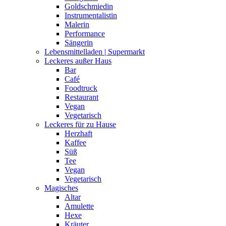
Amulette
Hexe
Kräuter
Mittelalter
Multimedia
Animation
Audio
Fotos
Grafik-Design
Illustration
Text
Video
WebDesign
Nachhaltigkeit
Bioladen
Recycling
Unverpackt
Nur für Frauen
Reisen | Tourismus
Sonstiges | Kurioses
Spirituelles
Astrologie
Aufstellungen
Auralesen
Energiearbeit