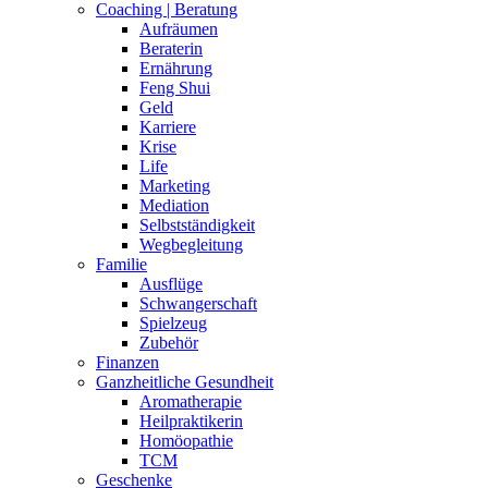
TCM
Geschenke
Handgemachtes
Handwerkerinnen
Immobilien
IT
Kleidung | Schönes
Accessoires
Babykleidung
Damenbekleidung
Damenschuhe
Herrenbekleidung
Herrenschuhe
Kinderkleidung
Schmuck
Schwangerschaftskleidung
Körper | Selbstfürsorge
Haare
Kosmetik
Massage
Sexualität
Tattoos
Kunst | Kultur
Agentur & Vermittlung
Autorin