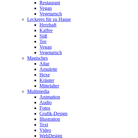
Restaurant
Vegan
Vegetarisch
Leckeres für zu Hause
Herzhaft
Kaffee
Süß
Tee
Vegan
Vegetarisch
Magisches
Altar
Amulette
Hexe
Kräuter
Mittelalter
Multimedia
Animation
Audio
Fotos
Grafik-Design
Illustration
Text
Video
WebDesign