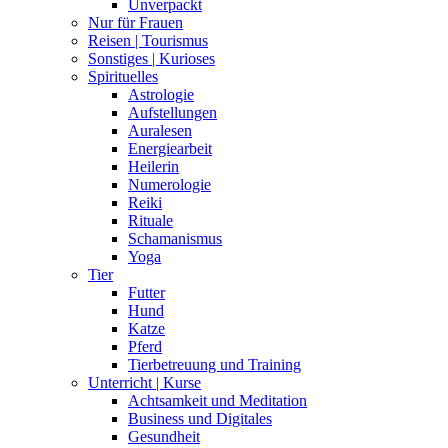
Unverpackt
Nur für Frauen
Reisen | Tourismus
Sonstiges | Kurioses
Spirituelles
Astrologie
Aufstellungen
Auralesen
Energiearbeit
Heilerin
Numerologie
Reiki
Rituale
Schamanismus
Yoga
Tier
Futter
Hund
Katze
Pferd
Tierbetreuung und Training
Unterricht | Kurse
Achtsamkeit und Meditation
Business und Digitales
Gesundheit