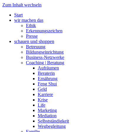
Zum Inhalt wechseln
Start
wir machen das
Ethik
Erkennungszeichen
Presse
schauen und shoppen
Betreuung
Bildungseinrichtung
Business-Netzwerke
Coaching | Beratung
Aufräumen
Beraterin
Ernährung
Feng Shui
Geld
Karriere
Krise
Life
Marketing
Mediation
Selbstständigkeit
Wegbegleitung
Familie