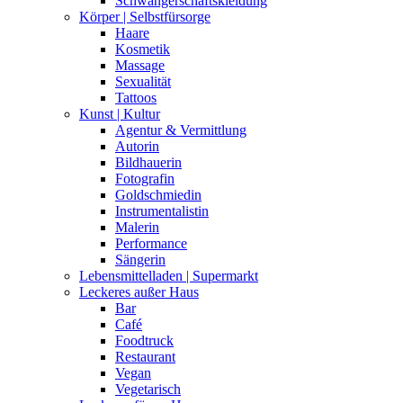
Schwangerschaftskleidung
Körper | Selbstfürsorge
Haare
Kosmetik
Massage
Sexualität
Tattoos
Kunst | Kultur
Agentur & Vermittlung
Autorin
Bildhauerin
Fotografin
Goldschmiedin
Instrumentalistin
Malerin
Performance
Sängerin
Lebensmittelladen | Supermarkt
Leckeres außer Haus
Bar
Café
Foodtruck
Restaurant
Vegan
Vegetarisch