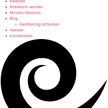
Kalender
Anbieterin werden
Monats-Sessions
Blog
Gastbeitrag schreiben
newsen
kontaktieren