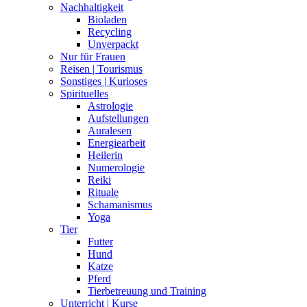
Nachhaltigkeit
Bioladen
Recycling
Unverpackt
Nur für Frauen
Reisen | Tourismus
Sonstiges | Kurioses
Spirituelles
Astrologie
Aufstellungen
Auralesen
Energiearbeit
Heilerin
Numerologie
Reiki
Rituale
Schamanismus
Yoga
Tier
Futter
Hund
Katze
Pferd
Tierbetreuung und Training
Unterricht | Kurse