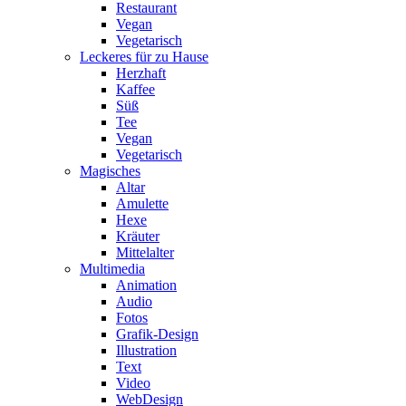
Restaurant
Vegan
Vegetarisch
Leckeres für zu Hause
Herzhaft
Kaffee
Süß
Tee
Vegan
Vegetarisch
Magisches
Altar
Amulette
Hexe
Kräuter
Mittelalter
Multimedia
Animation
Audio
Fotos
Grafik-Design
Illustration
Text
Video
WebDesign