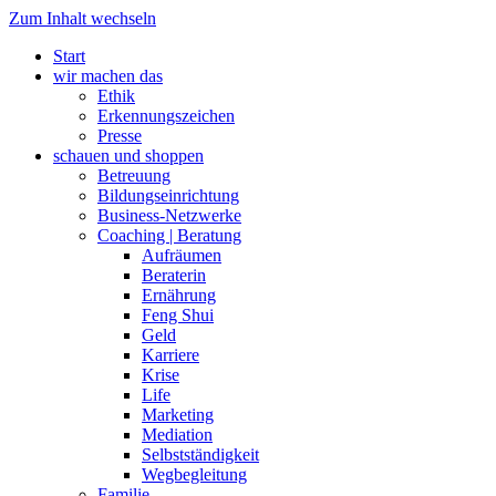
Zum Inhalt wechseln
Start
wir machen das
Ethik
Erkennungszeichen
Presse
schauen und shoppen
Betreuung
Bildungseinrichtung
Business-Netzwerke
Coaching | Beratung
Aufräumen
Beraterin
Ernährung
Feng Shui
Geld
Karriere
Krise
Life
Marketing
Mediation
Selbstständigkeit
Wegbegleitung
Familie