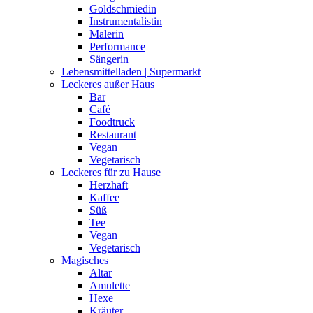
Goldschmiedin
Instrumentalistin
Malerin
Performance
Sängerin
Lebensmittelladen | Supermarkt
Leckeres außer Haus
Bar
Café
Foodtruck
Restaurant
Vegan
Vegetarisch
Leckeres für zu Hause
Herzhaft
Kaffee
Süß
Tee
Vegan
Vegetarisch
Magisches
Altar
Amulette
Hexe
Kräuter