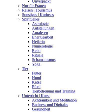
Unverpackt
Nur für Frauen
Reisen | Tourismus
Sonstiges | Kurioses
Spirituelles
Astrologie
Aufstellungen
Auralesen
Energiearbeit
Heilerin
Numerologie
Reiki
Rituale
Schamanismus
Yoga
Tier
Futter
Hund
Katze
Pferd
Tierbetreuung und Training
Unterricht | Kurse
Achtsamkeit und Meditation
Business und Digitales
Gesundheit