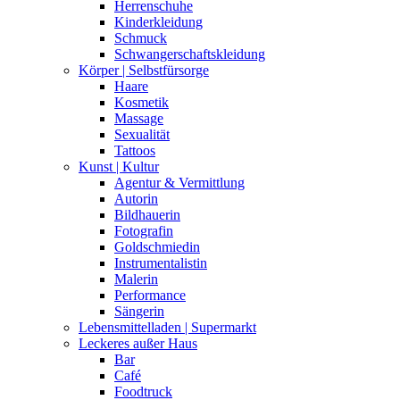
Herrenschuhe
Kinderkleidung
Schmuck
Schwangerschaftskleidung
Körper | Selbstfürsorge
Haare
Kosmetik
Massage
Sexualität
Tattoos
Kunst | Kultur
Agentur & Vermittlung
Autorin
Bildhauerin
Fotografin
Goldschmiedin
Instrumentalistin
Malerin
Performance
Sängerin
Lebensmittelladen | Supermarkt
Leckeres außer Haus
Bar
Café
Foodtruck