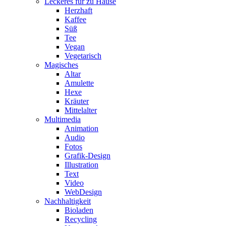
Leckeres für zu Hause
Herzhaft
Kaffee
Süß
Tee
Vegan
Vegetarisch
Magisches
Altar
Amulette
Hexe
Kräuter
Mittelalter
Multimedia
Animation
Audio
Fotos
Grafik-Design
Illustration
Text
Video
WebDesign
Nachhaltigkeit
Bioladen
Recycling