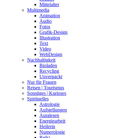
Mittelalter
Multimedia
Animation
Audio
Fotos
Grafik-Design
Illustration
Text
Video
WebDesign
Nachhaltigkeit
Bioladen
Recycling
Unverpackt
Nur für Frauen
Reisen | Tourismus
Sonstiges | Kurioses
Spirituelles
Astrologie
Aufstellungen
Auralesen
Energiearbeit
Heilerin
Numerologie
Reiki