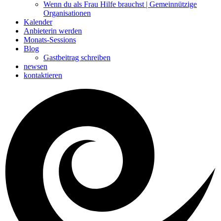
Wenn du als Frau Hilfe brauchst | Gemeinnützige
Organisationen
Kalender
Anbieterin werden
Monats-Sessions
Blog
Gastbeitrag schreiben
newsen
kontaktieren