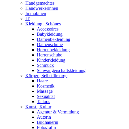
Handgemachtes
Handwerkerinnen
Immobilien
IT
Kleidung | Schönes
Accessoires
Babykleidung
Damenbekleidung
Damenschuhe
Herrenbekleidung
Herrenschuhe
Kinderkleidung
Schmuck
Schwangerschaftskleidung
Körper | Selbstfürsorge
Haare
Kosmetik
Massage
Sexualität
Tattoos
Kunst | Kultur
Agentur & Vermittlung
Autorin
Bildhauerin
Fotografin