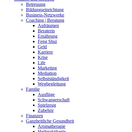
Betreuung
Bildungseinrichtung
Business-Netzwerke
Coaching | Beratung
Aufräumen
Beraterin
Ernährung
Feng Shui
Geld
Karriere
Krise
Life
Marketing
Mediation
Selbstständigkeit
Wegbegleitung
Familie
Ausflüge
Schwangerschaft
Spielzeug
Zubehör
Finanzen
Ganzheitliche Gesundheit
Aromatherapie
Heilpraktikerin