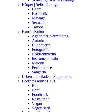
Schwangerschaftskleidung
Körper | Selbstfürsorge
Haare
Kosmetik
Massage
Sexualität
Tattoos
Kunst | Kultur
Agentur & Vermittlung
Autorin
Bildhauerin
Fotografin
Goldschmiedin
Instrumentalistin
Malerin
Performance
Sängerin
Lebensmittelladen | Supermarkt
Leckeres außer Haus
Bar
Café
Foodtruck
Restaurant
Vegan
Vegetarisch