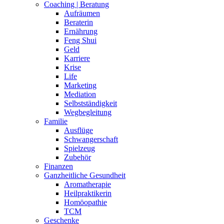
Coaching | Beratung
Aufräumen
Beraterin
Ernährung
Feng Shui
Geld
Karriere
Krise
Life
Marketing
Mediation
Selbstständigkeit
Wegbegleitung
Familie
Ausflüge
Schwangerschaft
Spielzeug
Zubehör
Finanzen
Ganzheitliche Gesundheit
Aromatherapie
Heilpraktikerin
Homöopathie
TCM
Geschenke