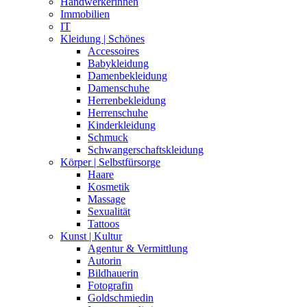
Handwerkerinnen
Immobilien
IT
Kleidung | Schönes
Accessoires
Babykleidung
Damenbekleidung
Damenschuhe
Herrenbekleidung
Herrenschuhe
Kinderkleidung
Schmuck
Schwangerschaftskleidung
Körper | Selbstfürsorge
Haare
Kosmetik
Massage
Sexualität
Tattoos
Kunst | Kultur
Agentur & Vermittlung
Autorin
Bildhauerin
Fotografin
Goldschmiedin