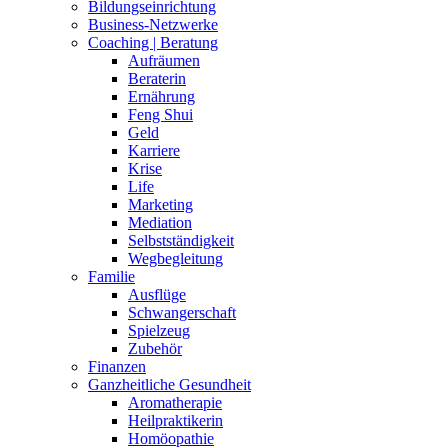
Bildungseinrichtung
Business-Netzwerke
Coaching | Beratung
Aufräumen
Beraterin
Ernährung
Feng Shui
Geld
Karriere
Krise
Life
Marketing
Mediation
Selbstständigkeit
Wegbegleitung
Familie
Ausflüge
Schwangerschaft
Spielzeug
Zubehör
Finanzen
Ganzheitliche Gesundheit
Aromatherapie
Heilpraktikerin
Homöopathie