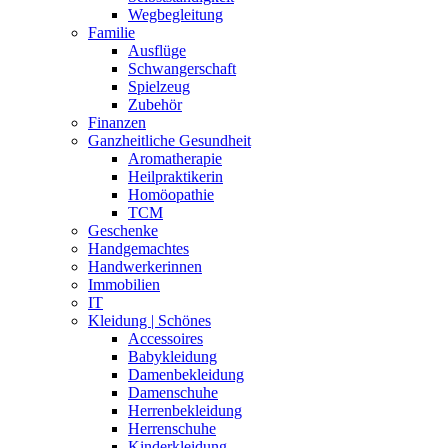
Wegbegleitung
Familie
Ausflüge
Schwangerschaft
Spielzeug
Zubehör
Finanzen
Ganzheitliche Gesundheit
Aromatherapie
Heilpraktikerin
Homöopathie
TCM
Geschenke
Handgemachtes
Handwerkerinnen
Immobilien
IT
Kleidung | Schönes
Accessoires
Babykleidung
Damenbekleidung
Damenschuhe
Herrenbekleidung
Herrenschuhe
Kinderkleidung