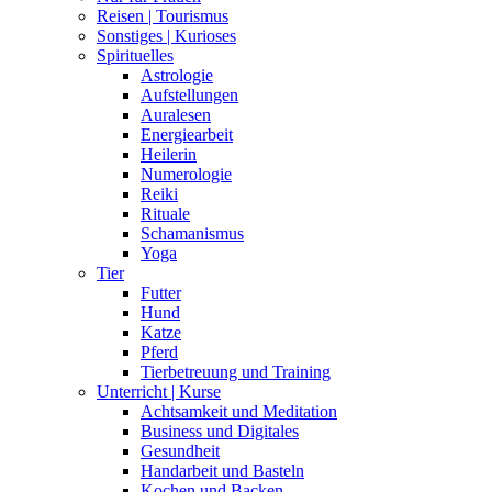
Reisen | Tourismus
Sonstiges | Kurioses
Spirituelles
Astrologie
Aufstellungen
Auralesen
Energiearbeit
Heilerin
Numerologie
Reiki
Rituale
Schamanismus
Yoga
Tier
Futter
Hund
Katze
Pferd
Tierbetreuung und Training
Unterricht | Kurse
Achtsamkeit und Meditation
Business und Digitales
Gesundheit
Handarbeit und Basteln
Kochen und Backen