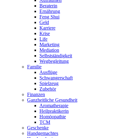
Aufräumen
Beraterin
Ernährung
Feng Shui
Geld
Karriere
Krise
Life
Marketing
Mediation
Selbstständigkeit
Wegbegleitung
Familie
Ausflüge
Schwangerschaft
Spielzeug
Zubehör
Finanzen
Ganzheitliche Gesundheit
Aromatherapie
Heilpraktikerin
Homöopathie
TCM
Geschenke
Handgemachtes