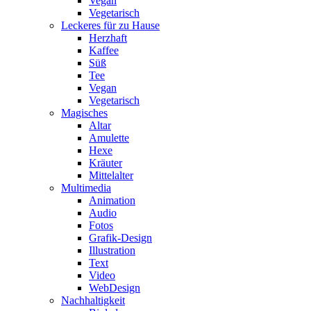
Vegan
Vegetarisch
Leckeres für zu Hause
Herzhaft
Kaffee
Süß
Tee
Vegan
Vegetarisch
Magisches
Altar
Amulette
Hexe
Kräuter
Mittelalter
Multimedia
Animation
Audio
Fotos
Grafik-Design
Illustration
Text
Video
WebDesign
Nachhaltigkeit