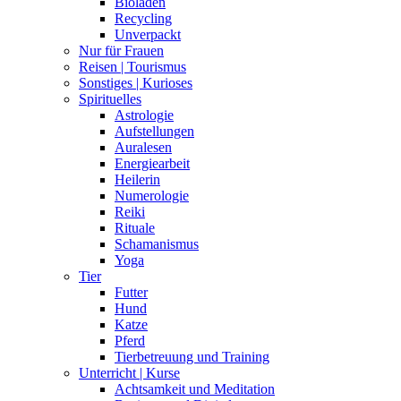
Bioladen
Recycling
Unverpackt
Nur für Frauen
Reisen | Tourismus
Sonstiges | Kurioses
Spirituelles
Astrologie
Aufstellungen
Auralesen
Energiearbeit
Heilerin
Numerologie
Reiki
Rituale
Schamanismus
Yoga
Tier
Futter
Hund
Katze
Pferd
Tierbetreuung und Training
Unterricht | Kurse
Achtsamkeit und Meditation