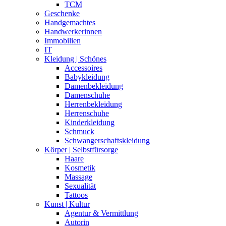
TCM
Geschenke
Handgemachtes
Handwerkerinnen
Immobilien
IT
Kleidung | Schönes
Accessoires
Babykleidung
Damenbekleidung
Damenschuhe
Herrenbekleidung
Herrenschuhe
Kinderkleidung
Schmuck
Schwangerschaftskleidung
Körper | Selbstfürsorge
Haare
Kosmetik
Massage
Sexualität
Tattoos
Kunst | Kultur
Agentur & Vermittlung
Autorin