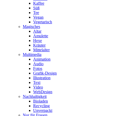
Kaffee
Süß
Tee
Vegan
Vegetarisch
Magisches
Altar
Amulette
Hexe
Kräuter
Mittelalter
Multimedia
Animation
Audio
Fotos
Grafik-Design
Illustration
Text
Video
WebDesign
Nachhaltigkeit
Bioladen
Recycling
Unverpackt
Nur für Frauen