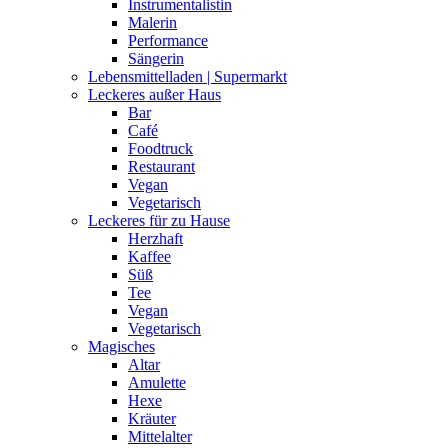
Instrumentalistin
Malerin
Performance
Sängerin
Lebensmittelladen | Supermarkt
Leckeres außer Haus
Bar
Café
Foodtruck
Restaurant
Vegan
Vegetarisch
Leckeres für zu Hause
Herzhaft
Kaffee
Süß
Tee
Vegan
Vegetarisch
Magisches
Altar
Amulette
Hexe
Kräuter
Mittelalter