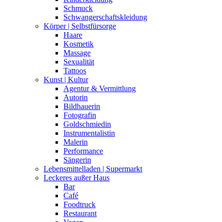
Schmuck
Schwangerschaftskleidung
Körper | Selbstfürsorge
Haare
Kosmetik
Massage
Sexualität
Tattoos
Kunst | Kultur
Agentur & Vermittlung
Autorin
Bildhauerin
Fotografin
Goldschmiedin
Instrumentalistin
Malerin
Performance
Sängerin
Lebensmittelladen | Supermarkt
Leckeres außer Haus
Bar
Café
Foodtruck
Restaurant