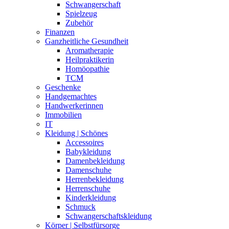
Schwangerschaft
Spielzeug
Zubehör
Finanzen
Ganzheitliche Gesundheit
Aromatherapie
Heilpraktikerin
Homöopathie
TCM
Geschenke
Handgemachtes
Handwerkerinnen
Immobilien
IT
Kleidung | Schönes
Accessoires
Babykleidung
Damenbekleidung
Damenschuhe
Herrenbekleidung
Herrenschuhe
Kinderkleidung
Schmuck
Schwangerschaftskleidung
Körper | Selbstfürsorge