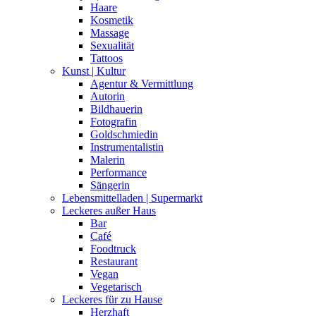
Haare
Kosmetik
Massage
Sexualität
Tattoos
Kunst | Kultur
Agentur & Vermittlung
Autorin
Bildhauerin
Fotografin
Goldschmiedin
Instrumentalistin
Malerin
Performance
Sängerin
Lebensmittelladen | Supermarkt
Leckeres außer Haus
Bar
Café
Foodtruck
Restaurant
Vegan
Vegetarisch
Leckeres für zu Hause
Herzhaft