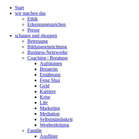
Zum
Start
Inhalt
wir machen das
wechseln
Ethik
Erkennungszeichen
Presse
schauen und shoppen
Betreuung
Bildungseinrichtung
Business-Netzwerke
Coaching | Beratung
Aufräumen
Beraterin
Ernährung
Feng Shui
Geld
Karriere
Krise
Life
Marketing
Mediation
Selbstständigkeit
Wegbegleitung
Familie
Ausflüge