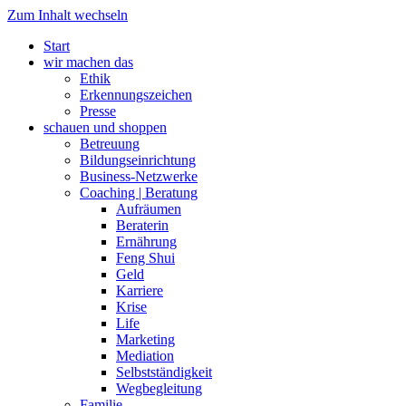
Zum Inhalt wechseln
Start
wir machen das
Ethik
Erkennungszeichen
Presse
schauen und shoppen
Betreuung
Bildungseinrichtung
Business-Netzwerke
Coaching | Beratung
Aufräumen
Beraterin
Ernährung
Feng Shui
Geld
Karriere
Krise
Life
Marketing
Mediation
Selbstständigkeit
Wegbegleitung
Familie