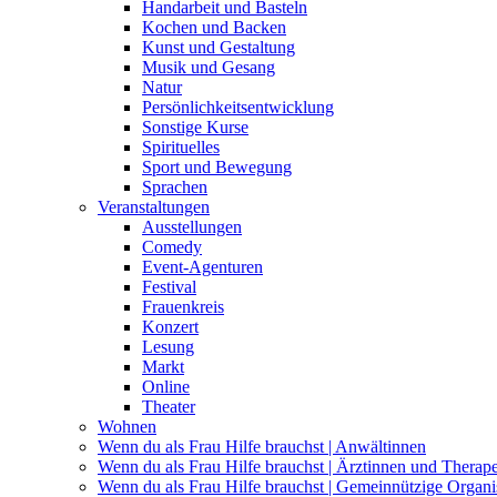
Handarbeit und Basteln
Kochen und Backen
Kunst und Gestaltung
Musik und Gesang
Natur
Persönlichkeitsentwicklung
Sonstige Kurse
Spirituelles
Sport und Bewegung
Sprachen
Veranstaltungen
Ausstellungen
Comedy
Event-Agenturen
Festival
Frauenkreis
Konzert
Lesung
Markt
Online
Theater
Wohnen
Wenn du als Frau Hilfe brauchst | Anwältinnen
Wenn du als Frau Hilfe brauchst | Ärztinnen und Therap
Wenn du als Frau Hilfe brauchst | Gemeinnützige Organi