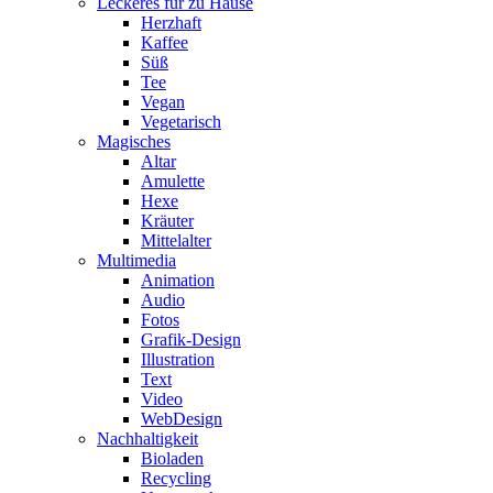
Leckeres für zu Hause
Herzhaft
Kaffee
Süß
Tee
Vegan
Vegetarisch
Magisches
Altar
Amulette
Hexe
Kräuter
Mittelalter
Multimedia
Animation
Audio
Fotos
Grafik-Design
Illustration
Text
Video
WebDesign
Nachhaltigkeit
Bioladen
Recycling