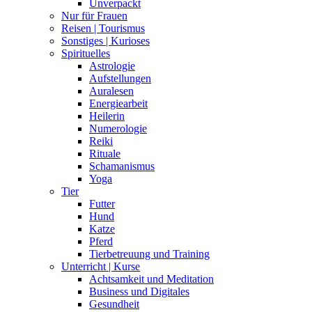
Unverpackt
Nur für Frauen
Reisen | Tourismus
Sonstiges | Kurioses
Spirituelles
Astrologie
Aufstellungen
Auralesen
Energiearbeit
Heilerin
Numerologie
Reiki
Rituale
Schamanismus
Yoga
Tier
Futter
Hund
Katze
Pferd
Tierbetreuung und Training
Unterricht | Kurse
Achtsamkeit und Meditation
Business und Digitales
Gesundheit