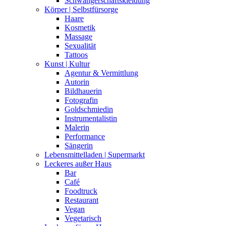
Schwangerschaftskleidung
Körper | Selbstfürsorge
Haare
Kosmetik
Massage
Sexualität
Tattoos
Kunst | Kultur
Agentur & Vermittlung
Autorin
Bildhauerin
Fotografin
Goldschmiedin
Instrumentalistin
Malerin
Performance
Sängerin
Lebensmittelladen | Supermarkt
Leckeres außer Haus
Bar
Café
Foodtruck
Restaurant
Vegan
Vegetarisch