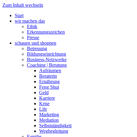
Zum Inhalt wechseln
Start
wir machen das
Ethik
Erkennungszeichen
Presse
schauen und shoppen
Betreuung
Bildungseinrichtung
Business-Netzwerke
Coaching | Beratung
Aufräumen
Beraterin
Ernährung
Feng Shui
Geld
Karriere
Krise
Life
Marketing
Mediation
Selbstständigkeit
Wegbegleitung
Familie