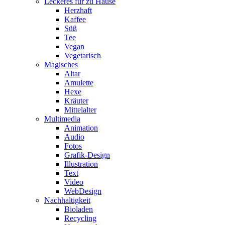
Leckeres für zu Hause
Herzhaft
Kaffee
Süß
Tee
Vegan
Vegetarisch
Magisches
Altar
Amulette
Hexe
Kräuter
Mittelalter
Multimedia
Animation
Audio
Fotos
Grafik-Design
Illustration
Text
Video
WebDesign
Nachhaltigkeit
Bioladen
Recycling