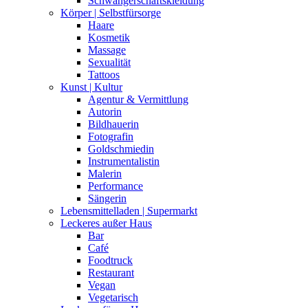
Schwangerschaftskleidung
Körper | Selbstfürsorge
Haare
Kosmetik
Massage
Sexualität
Tattoos
Kunst | Kultur
Agentur & Vermittlung
Autorin
Bildhauerin
Fotografin
Goldschmiedin
Instrumentalistin
Malerin
Performance
Sängerin
Lebensmittelladen | Supermarkt
Leckeres außer Haus
Bar
Café
Foodtruck
Restaurant
Vegan
Vegetarisch