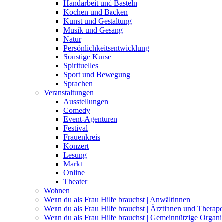
Handarbeit und Basteln
Kochen und Backen
Kunst und Gestaltung
Musik und Gesang
Natur
Persönlichkeitsentwicklung
Sonstige Kurse
Spirituelles
Sport und Bewegung
Sprachen
Veranstaltungen
Ausstellungen
Comedy
Event-Agenturen
Festival
Frauenkreis
Konzert
Lesung
Markt
Online
Theater
Wohnen
Wenn du als Frau Hilfe brauchst | Anwältinnen
Wenn du als Frau Hilfe brauchst | Ärztinnen und Therap
Wenn du als Frau Hilfe brauchst | Gemeinnützige Organi