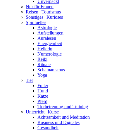
Unverpackt
Nur für Frauen
Reisen | Tourismus
Sonstiges | Kurioses
Spirituelles
Astrologie
Aufstellungen
Auralesen
Energiearbeit
Heilerin
Numerologie
Reiki
Rituale
Schamanismus
Yoga
Tier
Futter
Hund
Katze
Pferd
Tierbetreuung und Training
Unterricht | Kurse
Achtsamkeit und Meditation
Business und Digitales
Gesundheit