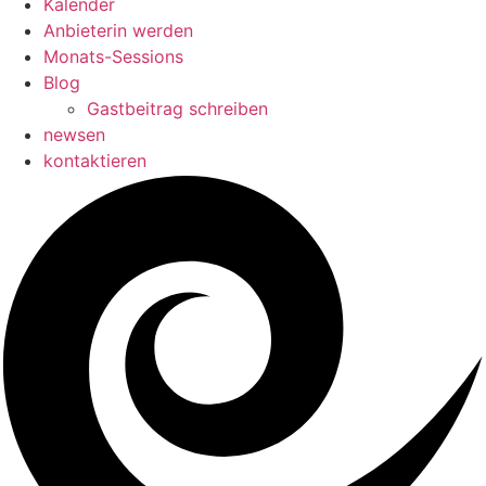
Kalender
Anbieterin werden
Monats-Sessions
Blog
Gastbeitrag schreiben
newsen
kontaktieren