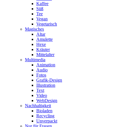
Kaffee
Süß
Tee
Vegan
Vegetarisch
Magisches
Altar
Amulette
Hexe
Kräuter
Mittelalter
Multimedia
Animation
Audio
Fotos
Grafik-Design
Illustration
Text
Video
WebDesign
Nachhaltigkeit
Bioladen
Recycling
Unverpackt
Nur für Frauen