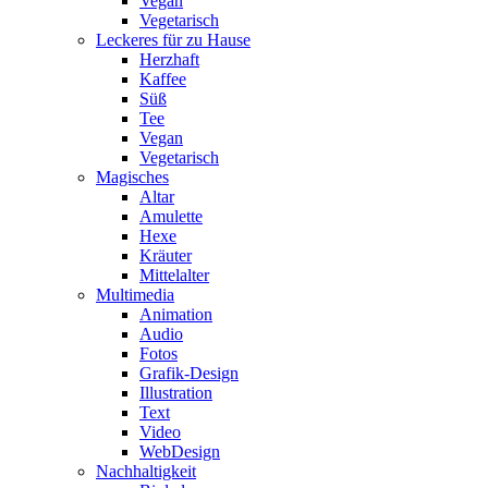
Vegan
Vegetarisch
Leckeres für zu Hause
Herzhaft
Kaffee
Süß
Tee
Vegan
Vegetarisch
Magisches
Altar
Amulette
Hexe
Kräuter
Mittelalter
Multimedia
Animation
Audio
Fotos
Grafik-Design
Illustration
Text
Video
WebDesign
Nachhaltigkeit