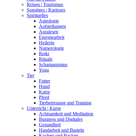
Reisen | Tourismus
Sonstiges | Kurioses
Spirituelles
Astrologie
Aufstellungen
Auralesen
Energiearbeit
Heilerin
Numerologie
Reiki
Rituale
Schamanismus
Yoga
Tier
Futter
Hund
Katze
Pferd
Tierbetreuung und Training
Unterricht | Kurse
Achtsamkeit und Meditation
Business und Digitales
Gesundheit
Handarbeit und Basteln
Kochen und Backen