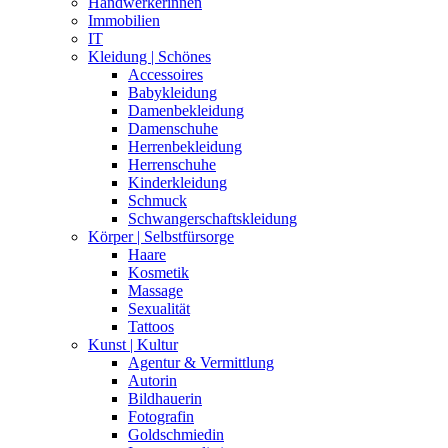
Handwerkerinnen
Immobilien
IT
Kleidung | Schönes
Accessoires
Babykleidung
Damenbekleidung
Damenschuhe
Herrenbekleidung
Herrenschuhe
Kinderkleidung
Schmuck
Schwangerschaftskleidung
Körper | Selbstfürsorge
Haare
Kosmetik
Massage
Sexualität
Tattoos
Kunst | Kultur
Agentur & Vermittlung
Autorin
Bildhauerin
Fotografin
Goldschmiedin