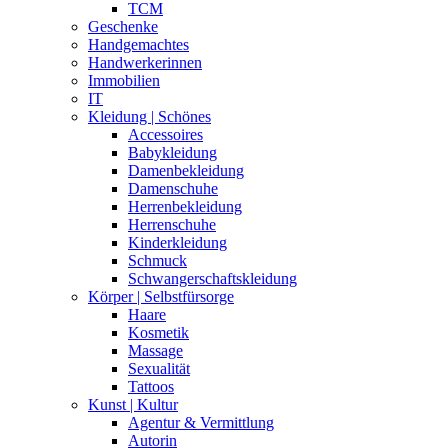
TCM
Geschenke
Handgemachtes
Handwerkerinnen
Immobilien
IT
Kleidung | Schönes
Accessoires
Babykleidung
Damenbekleidung
Damenschuhe
Herrenbekleidung
Herrenschuhe
Kinderkleidung
Schmuck
Schwangerschaftskleidung
Körper | Selbstfürsorge
Haare
Kosmetik
Massage
Sexualität
Tattoos
Kunst | Kultur
Agentur & Vermittlung
Autorin