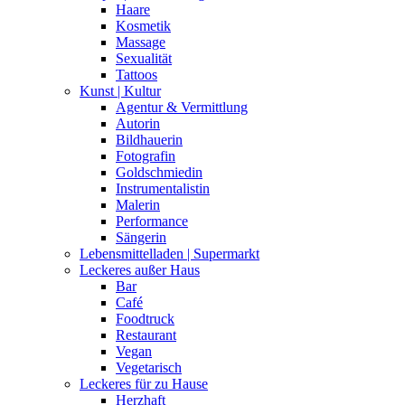
Haare
Kosmetik
Massage
Sexualität
Tattoos
Kunst | Kultur
Agentur & Vermittlung
Autorin
Bildhauerin
Fotografin
Goldschmiedin
Instrumentalistin
Malerin
Performance
Sängerin
Lebensmittelladen | Supermarkt
Leckeres außer Haus
Bar
Café
Foodtruck
Restaurant
Vegan
Vegetarisch
Leckeres für zu Hause
Herzhaft