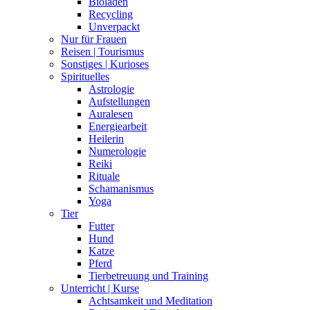
Bioladen
Recycling
Unverpackt
Nur für Frauen
Reisen | Tourismus
Sonstiges | Kurioses
Spirituelles
Astrologie
Aufstellungen
Auralesen
Energiearbeit
Heilerin
Numerologie
Reiki
Rituale
Schamanismus
Yoga
Tier
Futter
Hund
Katze
Pferd
Tierbetreuung und Training
Unterricht | Kurse
Achtsamkeit und Meditation