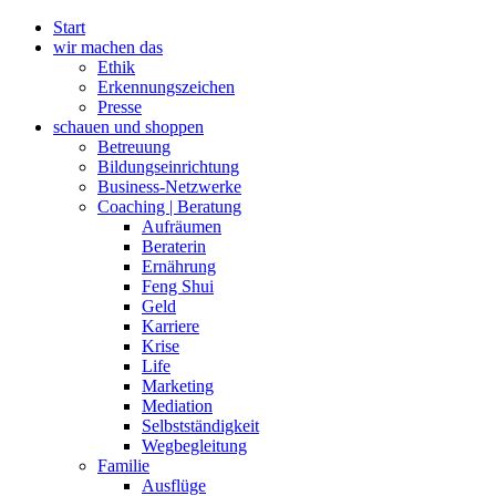
Zum
Start
Inhalt
wir machen das
wechseln
Ethik
Erkennungszeichen
Presse
schauen und shoppen
Betreuung
Bildungseinrichtung
Business-Netzwerke
Coaching | Beratung
Aufräumen
Beraterin
Ernährung
Feng Shui
Geld
Karriere
Krise
Life
Marketing
Mediation
Selbstständigkeit
Wegbegleitung
Familie
Ausflüge