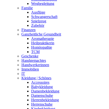
Wegbegleitung
Familie
Ausflüge
Schwangerschaft
Spielzeug
Zubehör
Finanzen
Ganzheitliche Gesundheit
Aromatherapie
Heilpraktikerin
Homöopathie
TCM
Geschenke
Handgemachtes
Handwerkerinnen
Immobilien
IT
Kleidung | Schönes
Accessoires
Babykleidung
Damenbekleidung
Damenschuhe
Herrenbekleidung
Herrenschuhe
Kinderkleidung