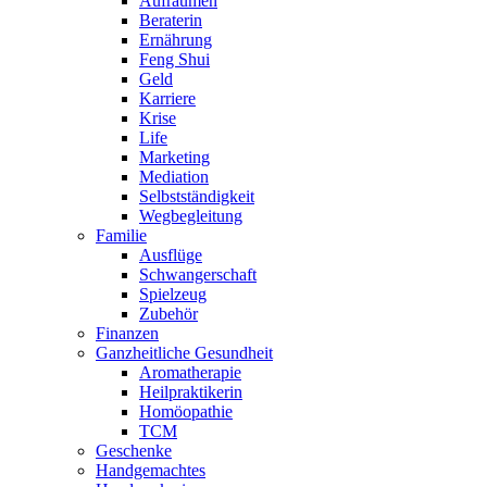
Aufräumen
Beraterin
Ernährung
Feng Shui
Geld
Karriere
Krise
Life
Marketing
Mediation
Selbstständigkeit
Wegbegleitung
Familie
Ausflüge
Schwangerschaft
Spielzeug
Zubehör
Finanzen
Ganzheitliche Gesundheit
Aromatherapie
Heilpraktikerin
Homöopathie
TCM
Geschenke
Handgemachtes