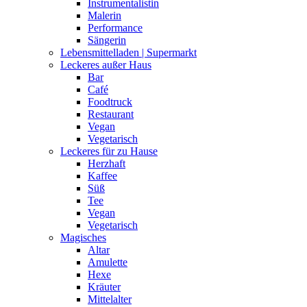
Instrumentalistin
Malerin
Performance
Sängerin
Lebensmittelladen | Supermarkt
Leckeres außer Haus
Bar
Café
Foodtruck
Restaurant
Vegan
Vegetarisch
Leckeres für zu Hause
Herzhaft
Kaffee
Süß
Tee
Vegan
Vegetarisch
Magisches
Altar
Amulette
Hexe
Kräuter
Mittelalter