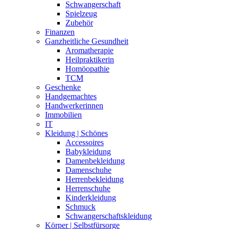
Schwangerschaft
Spielzeug
Zubehör
Finanzen
Ganzheitliche Gesundheit
Aromatherapie
Heilpraktikerin
Homöopathie
TCM
Geschenke
Handgemachtes
Handwerkerinnen
Immobilien
IT
Kleidung | Schönes
Accessoires
Babykleidung
Damenbekleidung
Damenschuhe
Herrenbekleidung
Herrenschuhe
Kinderkleidung
Schmuck
Schwangerschaftskleidung
Körper | Selbstfürsorge