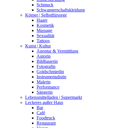
Schmuck
Schwangerschaftskleidung
Körper | Selbstfürsorge
Haare
Kosmetik
Massage
Sexualität
Tattoos
Kunst | Kultur
Agentur & Vermittlung
Autorin
Bildhauerin
Fotografin
Goldschmiedin
Instrumentalistin
Malerin
Performance
Sängerin
Lebensmittelladen | Supermarkt
Leckeres außer Haus
Bar
Café
Foodtruck
Restaurant