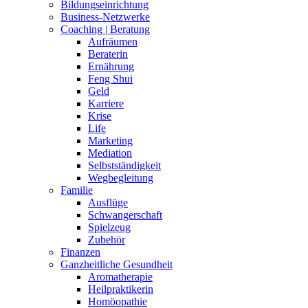
Bildungseinrichtung
Business-Netzwerke
Coaching | Beratung
Aufräumen
Beraterin
Ernährung
Feng Shui
Geld
Karriere
Krise
Life
Marketing
Mediation
Selbstständigkeit
Wegbegleitung
Familie
Ausflüge
Schwangerschaft
Spielzeug
Zubehör
Finanzen
Ganzheitliche Gesundheit
Aromatherapie
Heilpraktikerin
Homöopathie