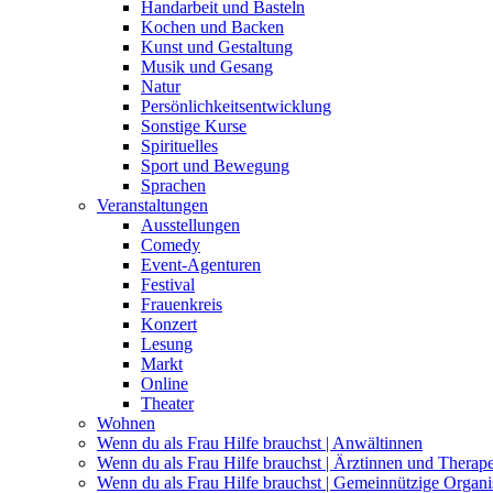
Handarbeit und Basteln
Kochen und Backen
Kunst und Gestaltung
Musik und Gesang
Natur
Persönlichkeitsentwicklung
Sonstige Kurse
Spirituelles
Sport und Bewegung
Sprachen
Veranstaltungen
Ausstellungen
Comedy
Event-Agenturen
Festival
Frauenkreis
Konzert
Lesung
Markt
Online
Theater
Wohnen
Wenn du als Frau Hilfe brauchst | Anwältinnen
Wenn du als Frau Hilfe brauchst | Ärztinnen und Therap
Wenn du als Frau Hilfe brauchst | Gemeinnützige Organi