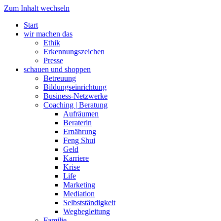
Zum Inhalt wechseln
Start
wir machen das
Ethik
Erkennungszeichen
Presse
schauen und shoppen
Betreuung
Bildungseinrichtung
Business-Netzwerke
Coaching | Beratung
Aufräumen
Beraterin
Ernährung
Feng Shui
Geld
Karriere
Krise
Life
Marketing
Mediation
Selbstständigkeit
Wegbegleitung
Familie