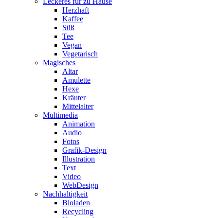
Leckeres für zu Hause
Herzhaft
Kaffee
Süß
Tee
Vegan
Vegetarisch
Magisches
Altar
Amulette
Hexe
Kräuter
Mittelalter
Multimedia
Animation
Audio
Fotos
Grafik-Design
Illustration
Text
Video
WebDesign
Nachhaltigkeit
Bioladen
Recycling