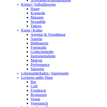
Schwangerschaftskleidung
Körper | Selbstfürsorge
Haare
Kosmetik
Massage
Sexualität
Tattoos
Kunst | Kultur
Agentur & Vermittlung
Autorin
Bildhauerin
Fotografin
Goldschmiedin
Instrumentalistin
Malerin
Performance
Sängerin
Lebensmittelladen | Supermarkt
Leckeres außer Haus
Bar
Café
Foodtruck
Restaurant
Vegan
Vegetarisch