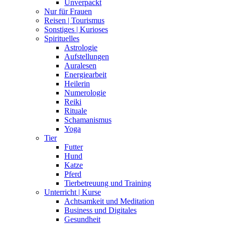
Unverpackt
Nur für Frauen
Reisen | Tourismus
Sonstiges | Kurioses
Spirituelles
Astrologie
Aufstellungen
Auralesen
Energiearbeit
Heilerin
Numerologie
Reiki
Rituale
Schamanismus
Yoga
Tier
Futter
Hund
Katze
Pferd
Tierbetreuung und Training
Unterricht | Kurse
Achtsamkeit und Meditation
Business und Digitales
Gesundheit