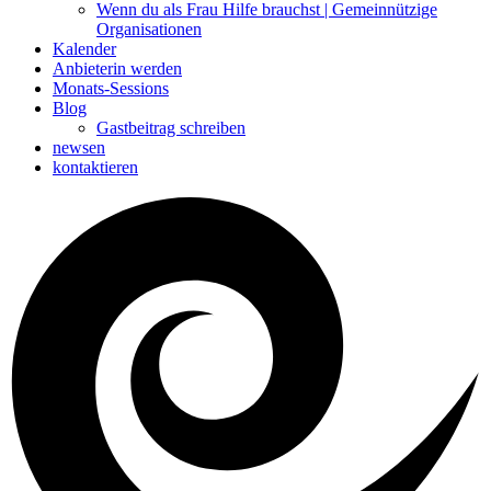
Wenn du als Frau Hilfe brauchst | Gemeinnützige
Organisationen
Kalender
Anbieterin werden
Monats-Sessions
Blog
Gastbeitrag schreiben
newsen
kontaktieren