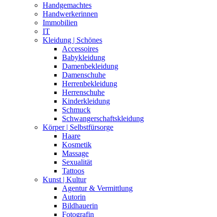
Handgemachtes
Handwerkerinnen
Immobilien
IT
Kleidung | Schönes
Accessoires
Babykleidung
Damenbekleidung
Damenschuhe
Herrenbekleidung
Herrenschuhe
Kinderkleidung
Schmuck
Schwangerschaftskleidung
Körper | Selbstfürsorge
Haare
Kosmetik
Massage
Sexualität
Tattoos
Kunst | Kultur
Agentur & Vermittlung
Autorin
Bildhauerin
Fotografin