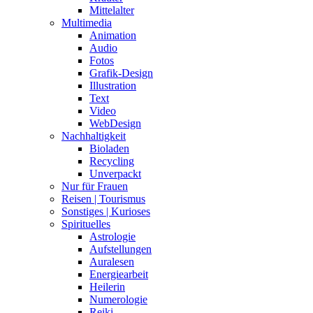
Mittelalter
Multimedia
Animation
Audio
Fotos
Grafik-Design
Illustration
Text
Video
WebDesign
Nachhaltigkeit
Bioladen
Recycling
Unverpackt
Nur für Frauen
Reisen | Tourismus
Sonstiges | Kurioses
Spirituelles
Astrologie
Aufstellungen
Auralesen
Energiearbeit
Heilerin
Numerologie
Reiki