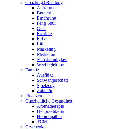
Coaching | Beratung
Aufräumen
Beraterin
Ernährung
Feng Shui
Geld
Karriere
Krise
Life
Marketing
Mediation
Selbstständigkeit
Wegbegleitung
Familie
Ausflüge
Schwangerschaft
Spielzeug
Zubehör
Finanzen
Ganzheitliche Gesundheit
Aromatherapie
Heilpraktikerin
Homöopathie
TCM
Geschenke