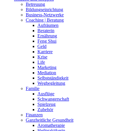
Betreuung
Bildungseinrichtung
Business-Netzwerke
Coaching | Beratung
Aufräumen
Beraterin
Ernährung
Feng Shui
Geld
Karriere
Krise
Life
Marketing
Mediation
Selbstständigkeit
Wegbegleitung
Familie
Ausflüge
Schwangerschaft
Spielzeug
Zubehör
Finanzen
Ganzheitliche Gesundheit
Aromatherapie
Heilpraktikerin