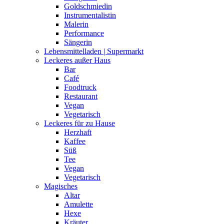
Goldschmiedin
Instrumentalistin
Malerin
Performance
Sängerin
Lebensmittelladen | Supermarkt
Leckeres außer Haus
Bar
Café
Foodtruck
Restaurant
Vegan
Vegetarisch
Leckeres für zu Hause
Herzhaft
Kaffee
Süß
Tee
Vegan
Vegetarisch
Magisches
Altar
Amulette
Hexe
Kräuter