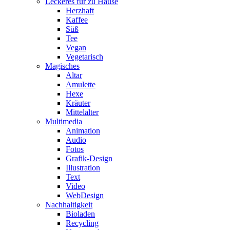
Leckeres für zu Hause
Herzhaft
Kaffee
Süß
Tee
Vegan
Vegetarisch
Magisches
Altar
Amulette
Hexe
Kräuter
Mittelalter
Multimedia
Animation
Audio
Fotos
Grafik-Design
Illustration
Text
Video
WebDesign
Nachhaltigkeit
Bioladen
Recycling