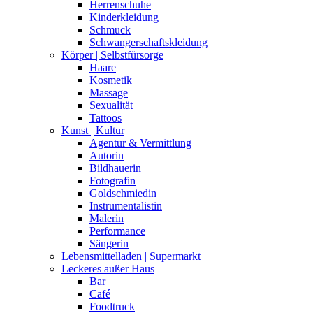
Herrenschuhe
Kinderkleidung
Schmuck
Schwangerschaftskleidung
Körper | Selbstfürsorge
Haare
Kosmetik
Massage
Sexualität
Tattoos
Kunst | Kultur
Agentur & Vermittlung
Autorin
Bildhauerin
Fotografin
Goldschmiedin
Instrumentalistin
Malerin
Performance
Sängerin
Lebensmittelladen | Supermarkt
Leckeres außer Haus
Bar
Café
Foodtruck