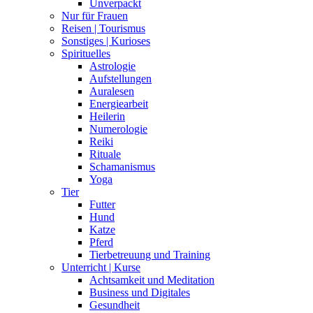
Unverpackt
Nur für Frauen
Reisen | Tourismus
Sonstiges | Kurioses
Spirituelles
Astrologie
Aufstellungen
Auralesen
Energiearbeit
Heilerin
Numerologie
Reiki
Rituale
Schamanismus
Yoga
Tier
Futter
Hund
Katze
Pferd
Tierbetreuung und Training
Unterricht | Kurse
Achtsamkeit und Meditation
Business und Digitales
Gesundheit