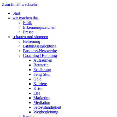
Zum Inhalt wechseln
Start
wir machen das
Ethik
Erkennungszeichen
Presse
schauen und shoppen
Betreuung
Bildungseinrichtung
Business-Netzwerke
Coaching | Beratung
Aufräumen
Beraterin
Ernährung
Feng Shui
Geld
Karriere
Krise
Life
Marketing
Mediation
Selbstständigkeit
Wegbegleitung
Familie