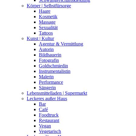
Schwangerschaftskleidung
Körper | Selbstfürsorge
Haare
Kosmetik
Massage
Sexualität
Tattoos
Kunst | Kultur
Agentur & Vermittlung
Autorin
Bildhauerin
Fotografin
Goldschmiedin
Instrumentalistin
Malerin
Performance
Sängerin
Lebensmittelladen | Supermarkt
Leckeres außer Haus
Bar
Café
Foodtruck
Restaurant
Vegan
Vegetarisch