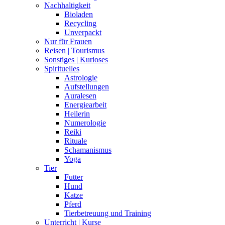
Nachhaltigkeit
Bioladen
Recycling
Unverpackt
Nur für Frauen
Reisen | Tourismus
Sonstiges | Kurioses
Spirituelles
Astrologie
Aufstellungen
Auralesen
Energiearbeit
Heilerin
Numerologie
Reiki
Rituale
Schamanismus
Yoga
Tier
Futter
Hund
Katze
Pferd
Tierbetreuung und Training
Unterricht | Kurse