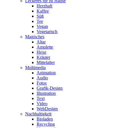
Leckeres für zu Hause
Herzhaft
Kaffee
Süß
Tee
Vegan
Vegetarisch
Magisches
Altar
Amulette
Hexe
Kräuter
Mittelalter
Multimedia
Animation
Audio
Fotos
Grafik-Design
Illustration
Text
Video
WebDesign
Nachhaltigkeit
Bioladen
Recycling