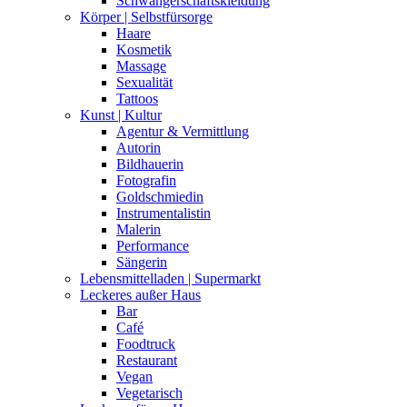
Schwangerschaftskleidung
Körper | Selbstfürsorge
Haare
Kosmetik
Massage
Sexualität
Tattoos
Kunst | Kultur
Agentur & Vermittlung
Autorin
Bildhauerin
Fotografin
Goldschmiedin
Instrumentalistin
Malerin
Performance
Sängerin
Lebensmittelladen | Supermarkt
Leckeres außer Haus
Bar
Café
Foodtruck
Restaurant
Vegan
Vegetarisch