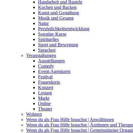
Handarbeit und Basteln
Kochen und Backen
Kunst und Gestaltung
Musik und Gesang
Natur
Persönlichkeitsentwicklung
Sonstige Kurse
Spirituelles
Sport und Bewegung
Sprachen
Veranstaltungen
Ausstellungen
Comedy
Event-Agenturen
Festival
Frauenkreis
Konzert
Lesung
Markt
Online
Theater
Wohnen
Wenn du als Frau Hilfe brauchst | Anwältinnen
Wenn du als Frau Hilfe brauchst | Ärztinnen und Therap
Wenn du als Frau Hilfe brauchst | Gemeinnützige Organi