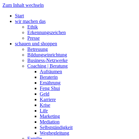
Zum Inhalt wechseln
Start
wir machen das
Ethik
Erkennungszeichen
Presse
schauen und shoppen
Betreuung
Bildungseinrichtung
Business-Netzwerke
Coaching | Beratung
Aufräumen
Beraterin
Ernährung
Feng Shui
Geld
Karriere
Krise
Life
Marketing
Mediation
Selbstständigkeit
Wegbegleitung
Familie