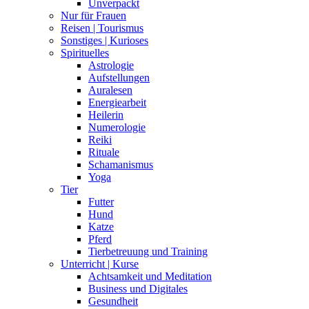
Unverpackt
Nur für Frauen
Reisen | Tourismus
Sonstiges | Kurioses
Spirituelles
Astrologie
Aufstellungen
Auralesen
Energiearbeit
Heilerin
Numerologie
Reiki
Rituale
Schamanismus
Yoga
Tier
Futter
Hund
Katze
Pferd
Tierbetreuung und Training
Unterricht | Kurse
Achtsamkeit und Meditation
Business und Digitales
Gesundheit